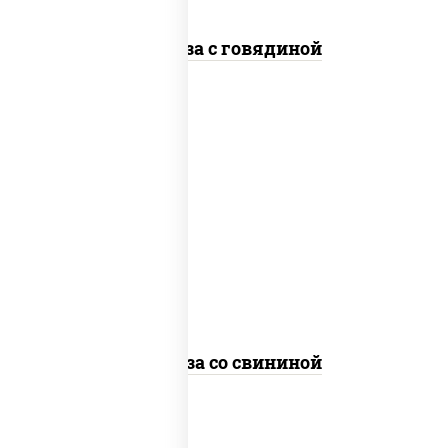
Фунчоза с говядиной
масло растительное, свинина,
морковь, лук репчатый, перец
болгарский, кабачки, соус
"чесночный", лапша стеклянная
Фунчоза со свининой
пост