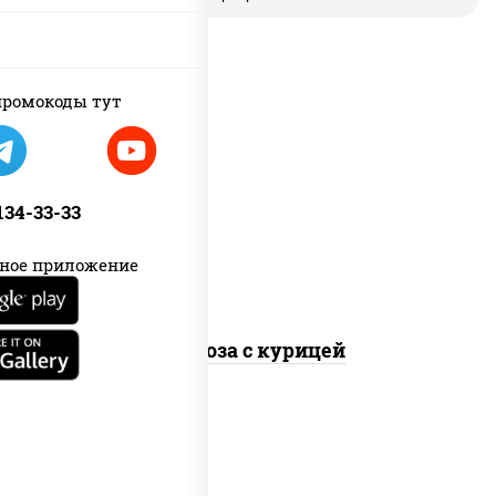
ромокоды тут
масло растительное, грудка
куриная, морковь, лук репчатый,
перец болгарский, кабачки, соус
 134-33-33
"чесночный", лапша стеклянная
ное приложение
Фунчоза с курицей