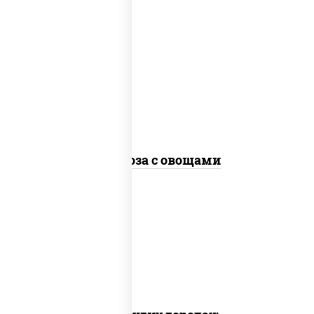
масло растительное, морковь, лук
репчатый, перец болгарский,
кабачки, соус "чесночный", лапша
стеклянная, кунжут
Фунчоза с овощами