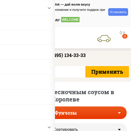
PizzaSushiWok — дай волю вкусу
Скачайте приложение и получите подарок при
Установить
заказе
по промокоду:
WELCOME
0
руб
0
+7 (495) 134-33-33
Фунчозы с чесночным соусом в
Королеве
Фунчозы
Сортировать