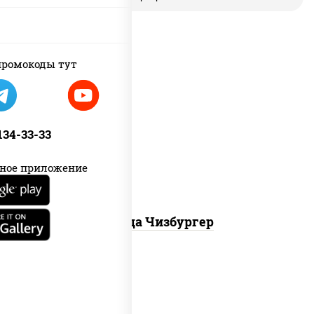
ромокоды тут
соус "гриль", моцарелла для пиццы,
огурцы маринованные, свинина,
 134-33-33
грудка куриная, бекон
ное приложение
Пицца Чизбургер