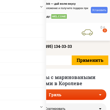
PizzaSushiWok — дай волю вкусу
Скачайте приложение и получите подарок при
Установить
заказе
по промокоду:
WELCOME
0
руб
0
+7 (495) 134-33-33
Гриль пиццы с мариноваными
огурцами в Королеве
Гриль
Сортировать