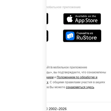
Установи мобильное приложение
Осуществляя вход на этот Сайт/в мобильное приложение
«ПиццаСушиВок - доставка еды», вы подтверждаете, что ознакомлены
с
Пользовательским соглашением
и
Положением по обработке и
защите персональных данных
. С общими правилами участия в акциях
и порядке получения подарков Вы можете
ознакомиться здесь
© 2002–2026