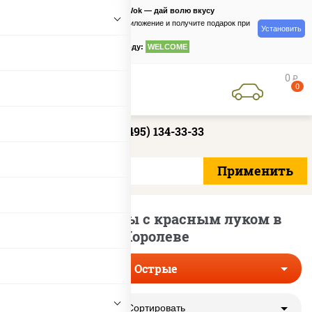
PizzaSushiWok — дай волю вкусу
Скачайте приложение и получите подарок при
Установить
заказе
по промокоду:
WELCOME
0
руб
0
+7 (495) 134-33-33
Острые пиццы с красным луком в
Королеве
Острые
Сортировать