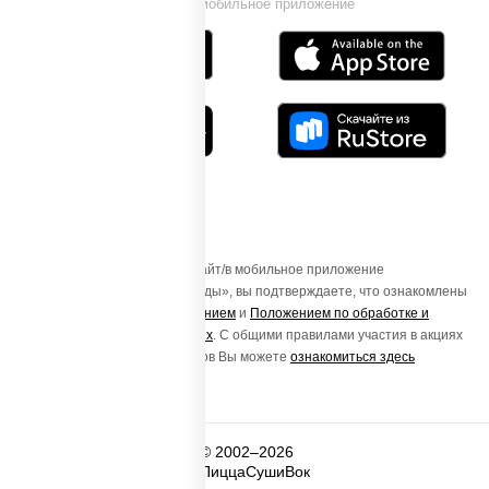
Установи мобильное приложение
Осуществляя вход на этот Сайт/в мобильное приложение
«ПиццаСушиВок - доставка еды», вы подтверждаете, что ознакомлены
с
Пользовательским соглашением
и
Положением по обработке и
защите персональных данных
. С общими правилами участия в акциях
и порядке получения подарков Вы можете
ознакомиться здесь
© 2002–2026
ПиццаСушиВок