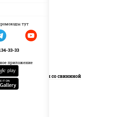
ромокоды тут
масло растительное, свинина,
морковь, лук репчатый, перец
болгарский, рис, соус "чесночный",
кунжут
 134-33-33
ное приложение
Тяхан со свининой