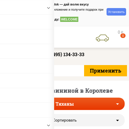
PizzaSushiWok — дай волю вкусу
Скачайте приложение и получите подарок при
Установить
заказе
по промокоду:
WELCOME
0
руб
0
+7 (495) 134-33-33
Тяханы со свининой в Королеве
Тяханы
Сортировать