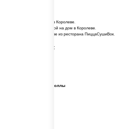
12 шт.
✅ Ассорти Рим заказать в Королеве.
✅ Ассорти Рим с доставкой на дом в Королеве.
✅ Ассорти Рим в Королеве из ресторана ПиццаСушиВок.
Категории товара:
Сет пицца роллы
Суши вок ассорти
Ассорти сеты
Пицца суши вок сеты роллы
Пицца суши вок сеты
Сеты суши вок
Суши в суши сет
Суши сет солнцево