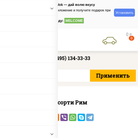
PizzaSushiWok — дай волю вкусу
Скачайте приложение и получите подарок при
Установить
заказе
по промокоду:
WELCOME
0
руб
0
+7 (495) 134-33-33
Ассорти Рим