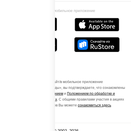
Установи мобильное приложение
Осуществляя вход на этот Сайт/в мобильное приложение
«ПиццаСушиВок - доставка еды», вы подтверждаете, что ознакомлены
с
Пользовательским соглашением
и
Положением по обработке и
защите персональных данных
. С общими правилами участия в акциях
и порядке получения подарков Вы можете
ознакомиться здесь
© 2002–2026