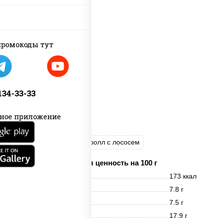
ромокоды тут
 134-33-33
ное приложение
Цезарь ролл
Цезарь ролл с лососем
Пищевая ценность на 100 г
Энерг. ценность
173 ккал
Белки
7.8 г
Жиры
7.5 г
Углеводы
17.9 г