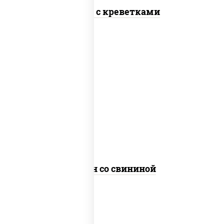
Сомен с креветками
масло растительное, свинина, морковь,
лук репчатый, перец болгарский,
кабачки, соус "чесночный", лапша яичная
Сомен со свининой