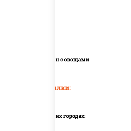
масло растительное, морковь, лук
репчатый, перец болгарский, кабачки,
соус "чесночный", лапша яичная, кунжут
Сомен с овощами
Быстрые ссылки:
Доставка в других городах: