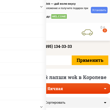
PizzaSushiWok — дай волю вкусу
Скачайте приложение и получите подарок при
Установить
заказе
по промокоду:
WELCOME
0
руб
0
+7 (495) 134-33-33
Доставка яичной лапши wok в Королеве
Яичная
Сортировать