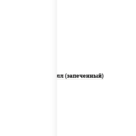
рис, нори, сыр сливочный, салат
"айсберг", куриная грудка с паприкой,
лук фри, сыр "пармезан", соус "цезарь"
(масло растительное загустители
сахар яйца чеснок специи перец черный
консерванты)
Хотто ролл (запеченный)
рис, нори, огурцы свежие, краб снежный,
икра "масаго", соус "хот" (майонез
кетчуп табаско чеснок масаго)