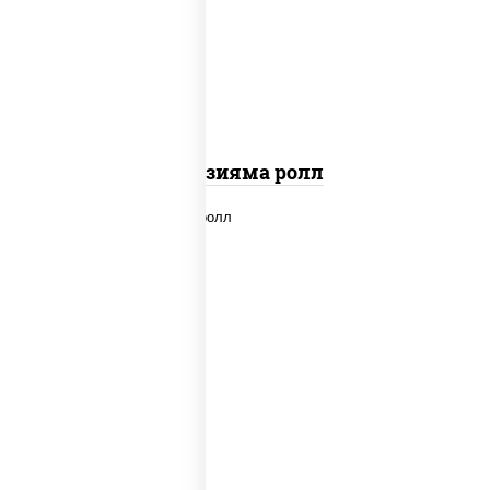
"вулкан" (креветки отварные; краб
снежный; майонез; чеснок; икра масаго)
Фудзияма ролл
new
рис, нори, лосось копченый, сыр
сливочный, огурцы свежие, соус "вулкан"
(креветки отварные; краб снежный;
майонез; чеснок; икра масаго), кунжут