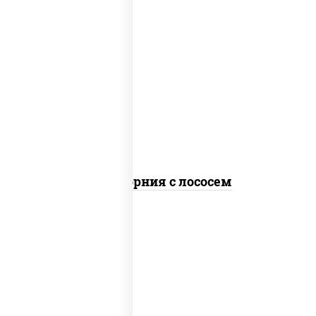
рис, нори, майонез, авокадо, огурцы
свежие, лосось слабосоленый, икра
"масаго"
Калифорния с лососем
рис, нори, сыр сливочный, огурцы
свежие, лосось слабосоленый