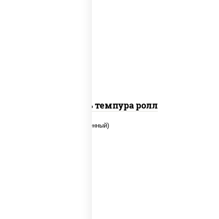
соус "цезарь" (масло растительное
загустители сахар яйца чеснок специи
перец черный консерванты), сыр
"пармезан", рис, нори, салат "айсберг",
помидоры, куриная грудка с паприкой,
сухари панировочные
Цезарь темпура ролл
рис, нори, огурцы свежие, креветки,
угорь копченый, икра "масаго", соус
"хот" (майонез кетчуп табаско чеснок
масаго)