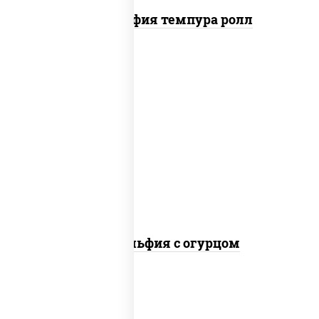
Филадельфия темпура ролл
рис, нори, сыр сливочный, огурцы
свежие, лосось слабосоленый
Филадельфия с огурцом