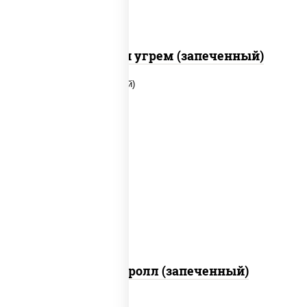
С креветкой и угрем (запеченный)
рис, нори, огурцы свежие, помидоры,
куриная грудка с паприкой, соус "шеф"
(майонез соус соевый зелень чеснок)
Тори Маки ролл (запеченный)