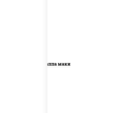
пост
рис, нори, огурцы свежие, кунжут
Каппа маки
рис, нори, креветки, сыр сливочный,
салат "айсберг", сухари панировочные