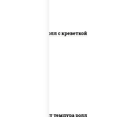
Спайс ролл с креветкой
рис, нори, угорь копченый, икра
"масаго", сыр сливочный, огурцы свежие,
сухари панировочные
Динамит темпура ролл