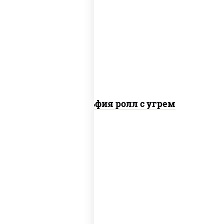
рис, нори, сыр сливочный, угорь
копченый, соус "унаги", кунжут
Филадельфия ролл с угрем
рис, нори, сыр сливочный, икра "масаго"