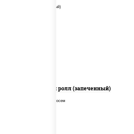
рис, нори, сыр сливочный, помидоры,
куриная грудка с паприкой, соус "спайс"
(майонез соус чили соус шрирача)
Чили чикен ролл (запеченный)