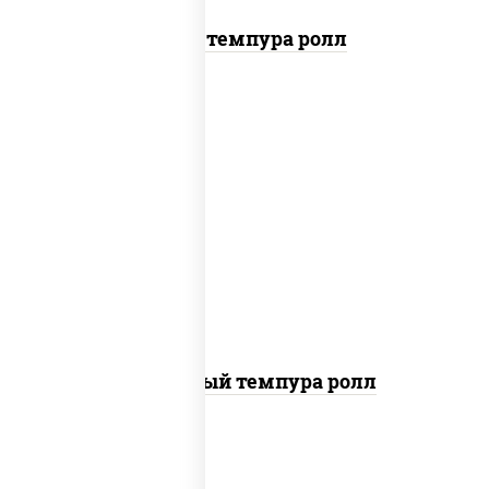
Тунец темпура ролл
рис, нори, лосось слабосоленый, огурцы
свежие, сыр сливочный, сухари
панировочные
Сливочный темпура ролл