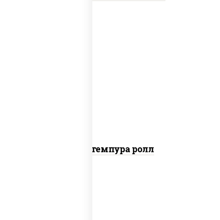
нори, краб снежный, сыр сливочный,
икра "масаго", омлет, угорь копченый,
сухари панировочные, соус "унаги"
Кани темпура ролл