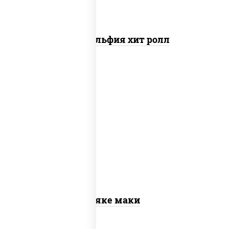
Филадельфия хит ролл
рис, нори, лосось слабосоленый
Сяке маки