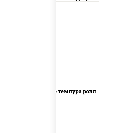
рис, нори, тунец, сыр сливочный, огурцы
свежие, соус "спайс" (майонез соус чили
соус шрирача), сухари панировочные
Бонито темпура ролл
рис, нори, сыр сливочный, огурцы