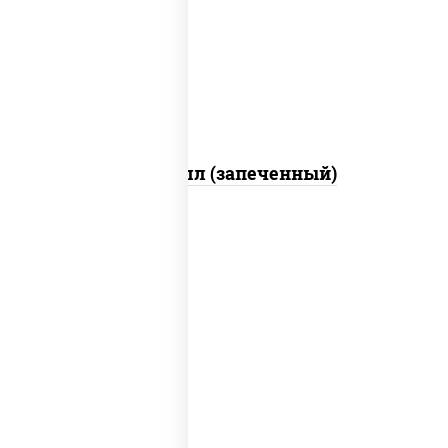
свежие, креветки, лосось слабосоленый,
соус "унаги", соус "спайс" (майонез соус
чили соус шрирача), икра "масаго"
Ойси ролл (запеченный)
рис, нори, креветки