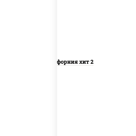
рис, нори, майонез, авокадо, краб
снежный, икра "масаго"
Калифорния хит 2
рис, нори, бекон, соус "техасский
барбекю", сыр сливочный, огурцы
свежие, сухари панировочные