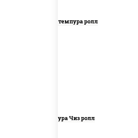
Бекон темпура ролл
рис, нори, сыр сливочный, сухари
панировочные
Темпура Чиз ролл