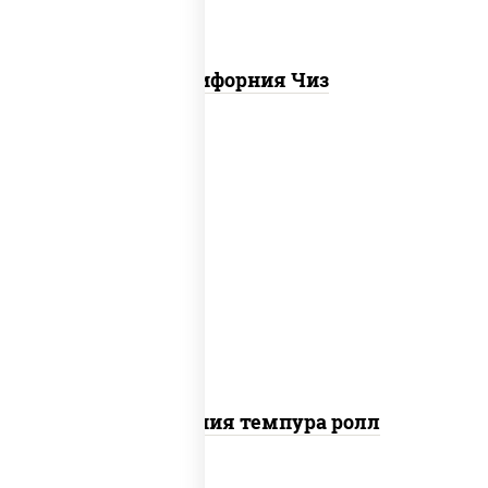
Калифорния Чиз
рис, нори, икра "масаго", майонез, краб
снежный, огурцы свежие, авокадо,
сухари панировочные
Калифорния темпура ролл