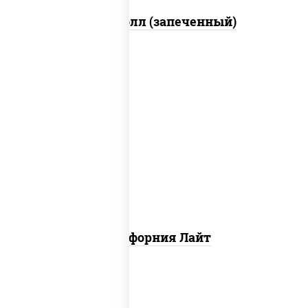
Митто ролл (запеченный)
рис, нори, майонез, краб снежный,
огурцы свежие, икра "масаго"
Калифорния Лайт