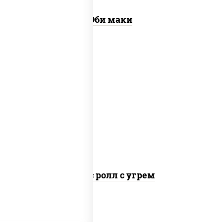
Эби маки
рис, нори, соус "спайс" (майонез соус
чили соус шрирача), угорь копченый
Спайс ролл с угрем