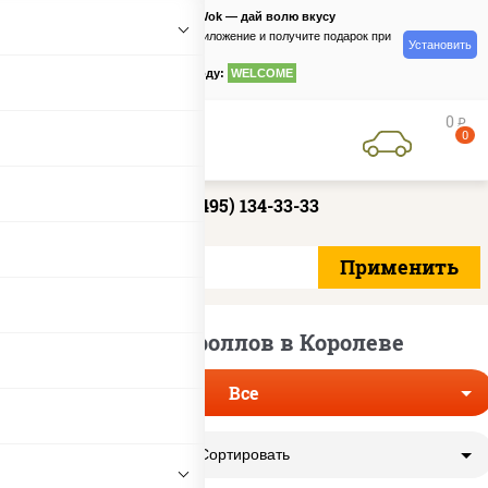
PizzaSushiWok — дай волю вкусу
Скачайте приложение и получите подарок при
Установить
заказе
по промокоду:
WELCOME
0
руб
0
+7 (495) 134-33-33
Доставка роллов в Королеве
Все
Сортировать