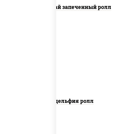
Кунсей фурай запеченный ролл
new
рис, нори, сыр сливочный, авокадо,
лосось слабосоленый
Филадельфия ролл