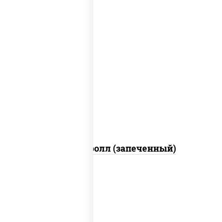
рис, нори, сыр сливочный, огурцы
свежие, икра "масаго", соус "яки"
(майонез чеснок масаго лосось
слабосолёный), соус "унаги"
Сальмон ролл (запеченный)
соус "цезарь" (масло растительное
загустители сахар яйца чеснок специи