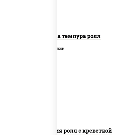
Креветка темпура ролл
рис, нори, огурцы свежие, салат
"айсберг", сыр сливочный, креветки,
соус "унаги"
Филадельфия ролл с креветкой