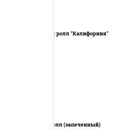
Запеченный ролл "Калифорния"
рис, нори, сыр сливочный, огурцы
свежие, куриная грудка с паприкой,
бекон, соус "унаги", кунжут
Бостон ролл (запеченный)