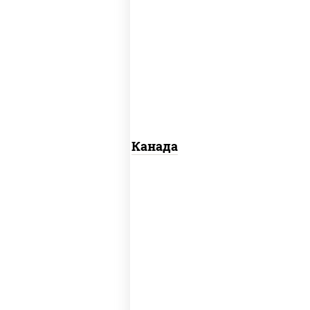
соус "унаги", рис, нори, сыр сливочный,
огурцы свежие, лосось слабосоленый,
угорь копченый, кунжут
Канада
рис, нори, сыр сливочный, огурцы
свежие, омлет, лосось слабосоленый