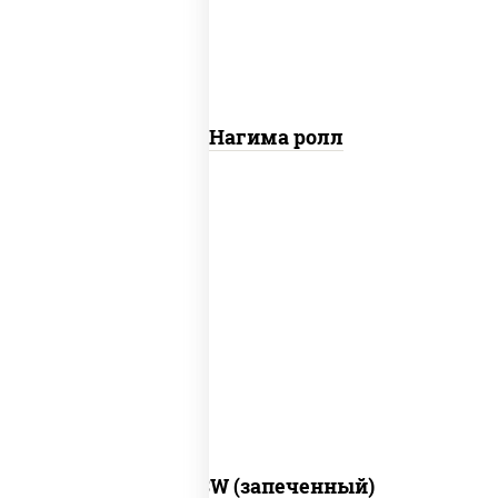
Сяке Нагима ролл
рис, нори, сыр сливочный, краб снежный,
соус "яки" (майонез чеснок масаго
лосось слабосолёный), соус "унаги"
Город PSW (запеченный)