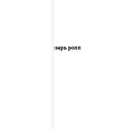
перец черный консерванты), сыр
"пармезан", рис, нори, куриная грудка с
паприкой, салат "айсберг", кунжут
Цезарь ролл
рис, нори, сыр сливочный, бекон, куриная
грудка с паприкой, сыр "пармезан", соус
"цезарь" (масло растительное
загустители сахар яйца чеснок специи
перец черный консерванты)