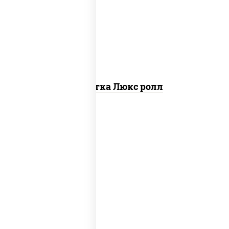
креветки, рис, нори, майонез, икра
"масаго", кляр, сухари панировочные,
кунжут
Креветка Люкс ролл
рис, нори, тунец, омлет, соус "спайс"
(майонез соус чили соус шрирача), сухари
панировочные