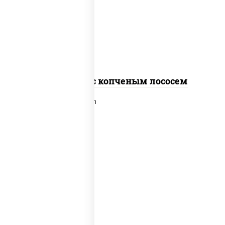
рис, нори, соус "спайс" (майонез соус
чили соус шрирача), лосось копченый
Спайс ролл с копченым лососем
рис, нори, сыр сливочный, лосось
слабосоленый, икра "масаго", сухари
панировочные