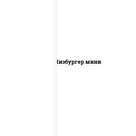
соус "гриль", моцарелла для пиццы,
огурцы маринованные, свинина, грудка
куриная, бекон
Пицца Чизбургер мини
пицца соус (томаты базилик орегано
чеснок), моцарелла для пиццы