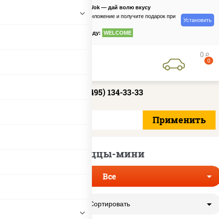
PizzaSushiWok — дай волю вкусу
Скачайте приложение и получите подарок при
Установить
заказе
по промокоду:
WELCOME
0
руб
0
+7 (495) 134-33-33
Пиццы-мини
Все
Сортировать