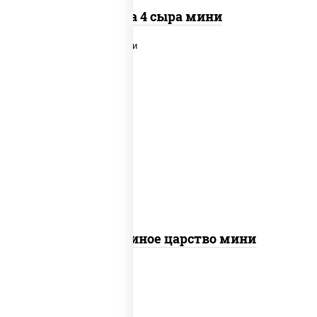
Пицца 4 сыра мини
соус "шеф" (майонез соус соевый зелень
чеснок), моцарелла для пиццы, грудка
куриная
Пицца Куриное царство мини