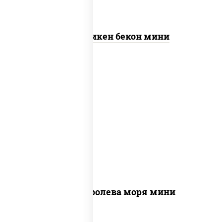
Пицца Чикен бекон мини
пицца соус (томаты базилик орегано
чеснок), моцарелла для пиццы, чеснок,
осьминоги, креветки тигровые,
креветки коктейльные, кальмары,
лимон
Пицца Королева моря мини