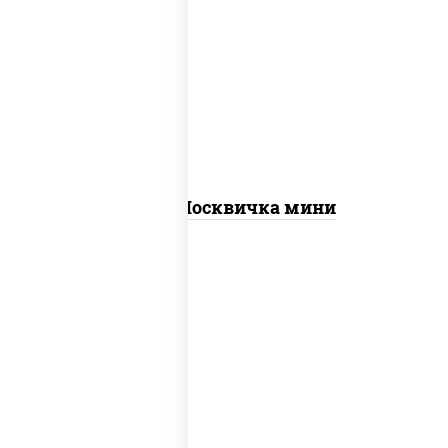
соус "томатно - горчичный", моцарелла
для пиццы, шампиньоны св, помидоры,
перец болгарский, говядина, грудка
куриная, бекон
Пицца Москвичка мини
грудка куриная, бекон, колбаса
"пепперони", моцарелла для пиццы,
пицца соус (томаты базилик орегано
чеснок), помидоры, соус "горчичный"
(майонез горчица)