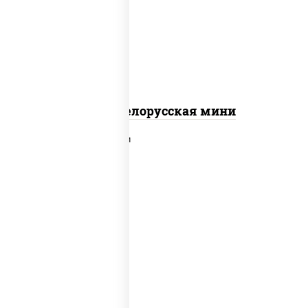
колбаса "салями", бекон, огурцы
маринованные, дольки картофеля, соус
"техасский барбекю"
Пицца Белорусская мини
пицца соус (томаты базилик орегано
чеснок), моцарелла для пиццы,
помидоры, говядина, свинина, грудка
куриная, бекон