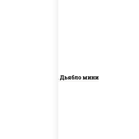
соус "техасский барбекю", моцарелла
для пиццы, лук красный, колбаса
"салями", ветчина, перец "халапеньо",
помидоры, огурцы маринованные
Пицца Дьябло мини
соус "техасский барбекю", моцарелла
для пиццы, колбаса "пепперони",
ветчина, грудка куриная, бекон