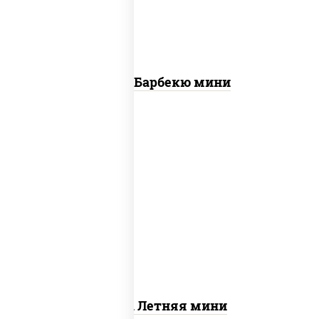
Пицца Барбекю мини
соус "шеф" (майонез соус соевый зелень
чеснок), помидоры, грудка куриная,
огурцы свежие, моцарелла для пиццы
Пицца Летняя мини