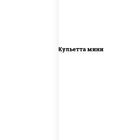
пиццы
Пицца Жульетта мини
пицца соус (томаты базилик орегано
чеснок), моцарелла для пиццы, сыры
моцарелла дор-блю чеддер эмменталь