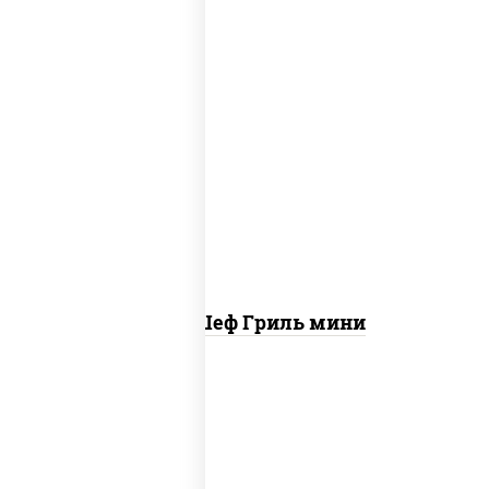
пицца соус (томаты базилик орегано
чеснок), моцарелла для пиццы, колбаса
"пепперони", бекон, свинина, соус
"гриль", лук фри
Пицца Шеф Гриль мини
соус "горчичный" (майонез горчица),
моцарелла для пиццы, лук красный,