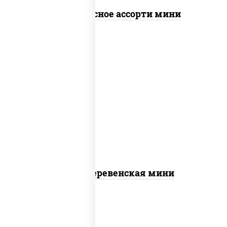
Пицца Мясное ассорти мини
пицца соус (томаты базилик орегано
чеснок), моцарелла для пиццы, чеснок,
лук красный, шампиньоны св, свинина,
бекон
Пицца Деревенская мини