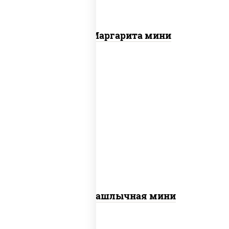
Пицца Маргарита мини
пицца соус (томаты базилик орегано
чеснок), моцарелла для пиццы, лук
красный, огурцы маринованные, грудка
куриная
Пицца Шашлычная мини