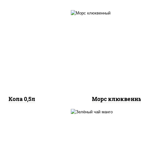
(натуральный, фирме
итки из черноголовки
клюквенный морс
Кола 0,5л
Морс клюквенн