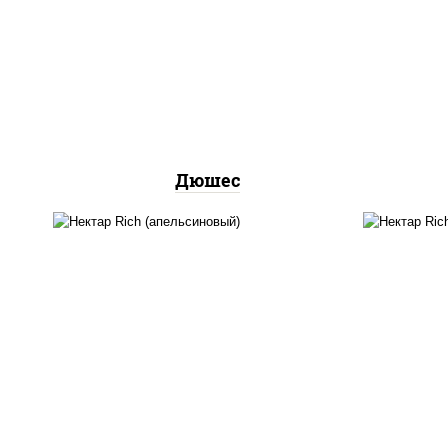
напитки из черноголовки
нап
Дюшес
нектар «rich»
апельсиновый