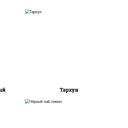
нный
напитки из черноголовки
)
ый
Тархун