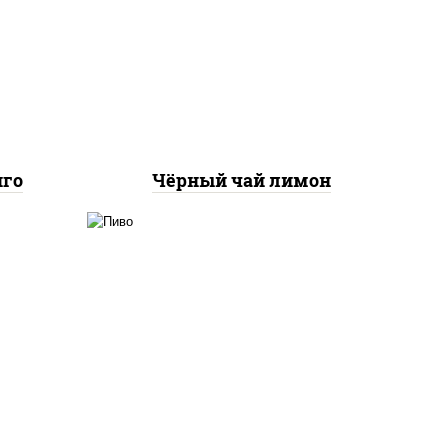
ай
холодный чёрный чай лимон
нго
Чёрный чай лимон
ная
пиво "bud" б/а 0,45