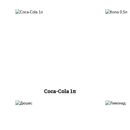
coca-cola 1л
нап
Coca-Cola 1л