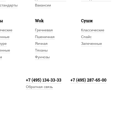
стандарты
Вакансии
лы
Wok
Суши
ические
Гречневая
Классические
енные
Пшеничная
Спайс
пуре
Яичная
Запеченные
енные
Тяханы
м
Фунчозы
+7 (495) 134-33-33
+7 (495) 287-65-00
Обратная связь