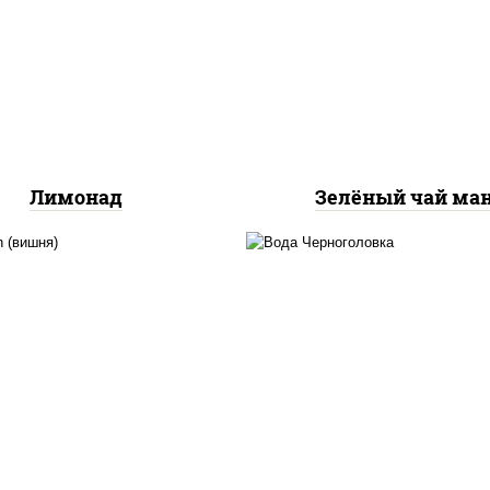
холодный зелёный ч
итки из черноголовки
манго
Лимонад
Зелёный чай ма
чистая негазирован
нектар rich (вишня)
вода