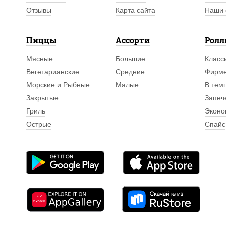
Отзывы
Карта сайта
Наши 
Пиццы
Ассорти
Рол
Мясные
Большие
Класс
Вегетарианские
Средние
Фирм
Морские и Рыбные
Малые
В тем
Закрытые
Запеч
Гриль
Эконо
Острые
Спайс