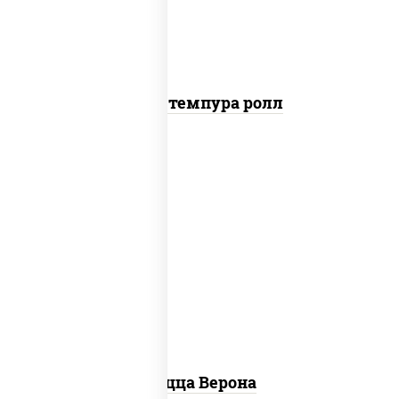
Тунец темпура ролл
соус "шеф" (майонез соус соевый зелень
чеснок), моцарелла для пиццы, колбаса
"пепперони", шампиньоны св, помидоры
Пицца Верона