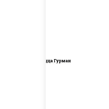
пицца соус (томаты базилик орегано
чеснок), моцарелла для пиццы, лук
красный, колбаса "пепперони", перец
болгарский, соус "техасский барбекю"
Пицца Гурман
рис, нори, тунец, омлет, соус "спайс"
(майонез соус чили соус шрирача), сухари
панировочные