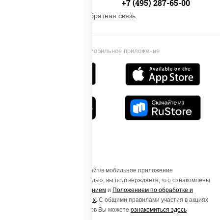
+7 (495) 134-33-33
+7 (495) 287-65-00
Обратная связь
Установи мобильное приложение
Осуществляя вход на этот Сайт/в мобильное приложение
«ПиццаСушиВок - доставка еды», вы подтверждаете, что ознакомлены
с
Пользовательским соглашением
и
Положением по обработке и
защите персональных данных
. С общими правилами участия в акциях
и порядке получения подарков Вы можете
ознакомиться здесь