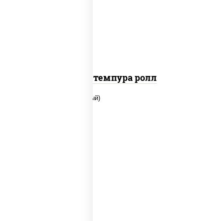
барбекю", сыр сливочный, огурцы
свежие, сухари панировочные
Бекон темпура ролл
рис, нори, сыр сливочный, помидоры,
куриная грудка с паприкой, соус "спайс"
(майонез соус чили соус шрирача)