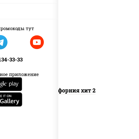
ромокоды тут
рис, нори, майонез, авокадо, краб
снежный, икра "масаго"
 134-33-33
ное приложение
Калифорния хит 2
рис, нори, бекон, соус "техасский