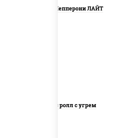
Пицца Пепперони ЛАЙТ
рис, нори, соус "спайс" (майонез соус
чили соус шрирача), угорь копченый
Спайс ролл с угрем