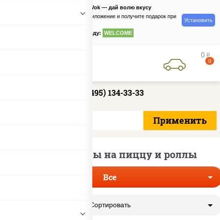
PizzaSushiWok — дай волю вкусу
Скачайте приложение и получите подарок при
Установить
заказе
по промокоду:
WELCOME
0
руб
0
+7 (495) 134-33-33
Снижаем цены на пиццу и роллы
Все
Сортировать