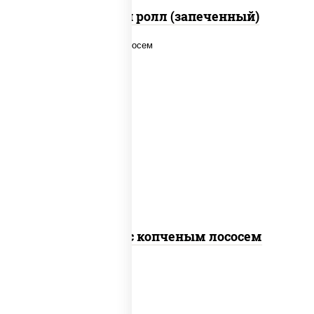
Чили чикен ролл (запеченный)
рис, нори, соус "спайс" (майонез соус
чили соус шрирача), лосось копченый
Спайс ролл с копченым лососем