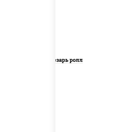
соус "цезарь" (масло растительное
загустители сахар яйца чеснок специи
перец черный консерванты), сыр
"пармезан", рис, нори, куриная грудка с
паприкой, салат "айсберг", кунжут
Цезарь ролл
соус "шеф" (майонез соус соевый зелень
чеснок), моцарелла для пиццы,
шампиньоны св, лук красный, ветчина