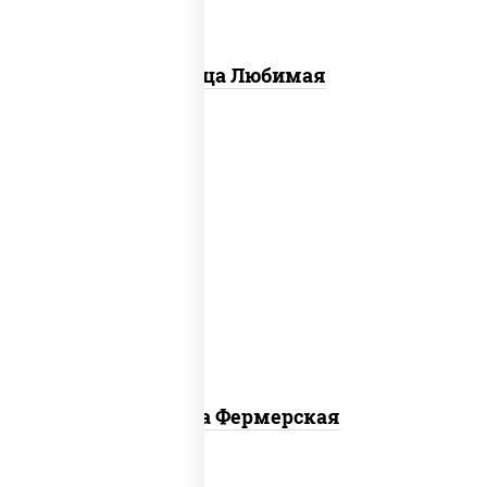
Пицца Любимая
соус "техасский барбекю", моцарелла
для пиццы, лук красный, колбаса
"салями", ветчина, огурцы
маринованные
Пицца Фермерская