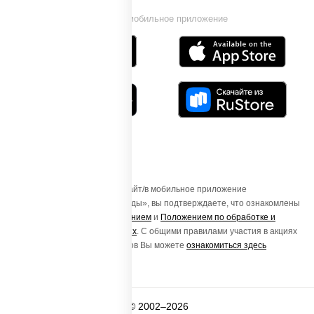
Установи мобильное приложение
Осуществляя вход на этот Сайт/в мобильное приложение
«ПиццаСушиВок - доставка еды», вы подтверждаете, что ознакомлены
с
Пользовательским соглашением
и
Положением по обработке и
защите персональных данных
. С общими правилами участия в акциях
и порядке получения подарков Вы можете
ознакомиться здесь
© 2002–2026