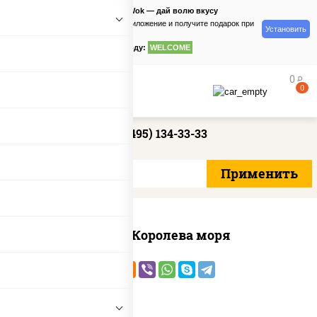
PizzaSushiWok — дай волю вкусу
Скачайте приложение и получите подарок при
Установить
заказе
по промокоду:
WELCOME
0
руб
0
+7 (495) 134-33-33
Пицца Королева моря