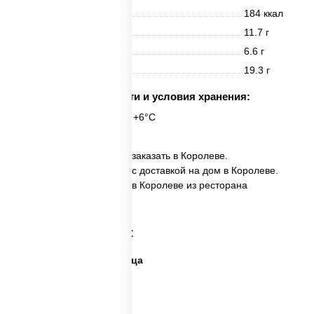
Энерг. ценность
184 ккал
Белки
11.7 г
Жиры
6.6 г
Углеводы
19.3 г
Срок годности и условия хранения:
24 часа при t° от +2°C до +6°C
✅ Пицца Королева моря заказать в Королеве.
✅ Пицца Королева моря с доставкой на дом в Королеве.
✅ Пицца Королева моря в Королеве из ресторана
ПиццаСушиВок.
Категории товара:
Дешевая и вкусная пицца
Дорогая пицца
Пицца 500 грамм