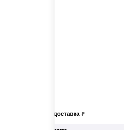
Каталог пицц
Пицца из печи
Big pizza
Пицца 300 грамм
Популярные пиццы
Лучшая пицца
Лучшая пицца Москвы
Пицца много сыра
Пицца в пицца печи
Платная доставка
руб
Добавьте к заказу