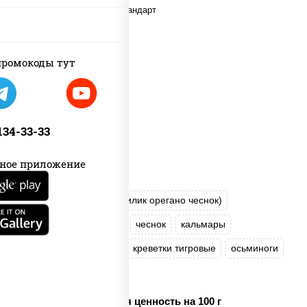
ромокоды тут
 134-33-33
ное приложение
пицца соус (томаты базилик орегано чеснок)
моцарелла для пиццы
чеснок
кальмары
креветки коктейльные
креветки тигровые
осьминоги
лимон
Пищевая ценность на 100 г