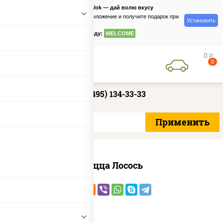
PizzaSushiWok — дай волю вкусу
Скачайте приложение и получите подарок при
Установить
заказе
по промокоду:
WELCOME
0
руб
0
+7 (495) 134-33-33
Пицца Лосось