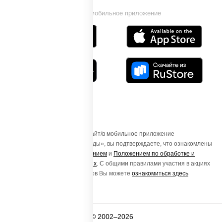
Установи мобильное приложение
Осуществляя вход на этот Сайт/в мобильное приложение
«ПиццаСушиВок - доставка еды», вы подтверждаете, что ознакомлены
с
Пользовательским соглашением
и
Положением по обработке и
защите персональных данных
. С общими правилами участия в акциях
и порядке получения подарков Вы можете
ознакомиться здесь
© 2002–2026