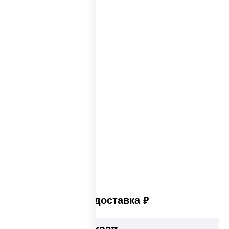
Каталог пицц
Пицца из печи
Big pizza
Пицца 300 грамм
Популярные пиццы
Лучшая пицца
Лучшая пицца Москвы
Пицца много сыра
Пицца в пицца печи
Платная доставка
руб
Добавьте к заказу