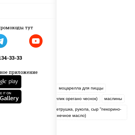
ромокоды тут
 134-33-33
ное приложение
лосось слабосоленый
моцарелла для пиццы
пицца соус (томаты базилик орегано чеснок)
маслины
соус "Песто" (базилик, петрушка, рукола, сыр "пекорино-
романо", кешью, подсолнечное масло)
лимон