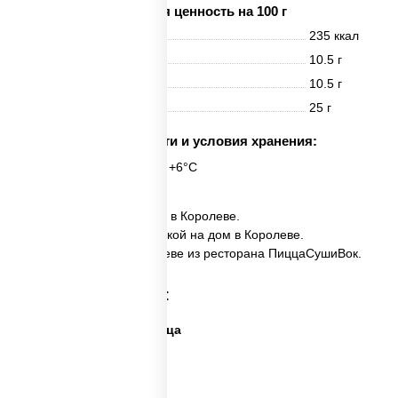
Пищевая ценность на 100 г
Энерг. ценность
235 ккал
Белки
10.5 г
Жиры
10.5 г
Углеводы
25 г
Срок годности и условия хранения:
24 часа при t° от +2°C до +6°C
✅ Пицца Лосось заказать в Королеве.
✅ Пицца Лосось с доставкой на дом в Королеве.
✅ Пицца Лосось в Королеве из ресторана ПиццаСушиВок.
Категории товара:
Дешевая и вкусная пицца
Дорогая пицца
Пицца 500 грамм