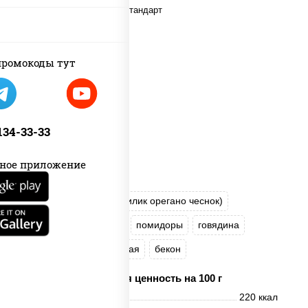
ромокоды тут
 134-33-33
ное приложение
пицца соус (томаты базилик орегано чеснок)
моцарелла для пиццы
помидоры
говядина
свинина
грудка куриная
бекон
Пищевая ценность на 100 г
Энерг. ценность
220 ккал