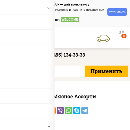
PizzaSushiWok — дай волю вкусу
Скачайте приложение и получите подарок при
Установить
заказе
по промокоду:
WELCOME
0
руб
0
+7 (495) 134-33-33
Пицца Мясное Ассорти