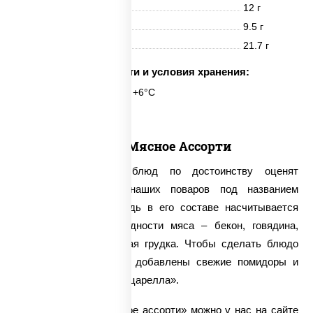
Белки
12 г
Жиры
9.5 г
Углеводы
21.7 г
Срок годности и условия хранения:
24 часа при t° от +2°C до +6°C
Пицца Мясное Ассорти
Поклонники мясных блюд по достоинству оценят
кулинарный шедевр наших поваров под названием
«Мясное ассорти». Ведь в его составе насчитывается
сразу четыре разновидности мяса – бекон, говядина,
свинина и даже куриная грудка. Чтобы сделать блюдо
более сочным, в него добавлены свежие помидоры и
великолепный сыр «Моцарелла».
Заказать пиццу «Мясное ассорти» можно у нас на сайте