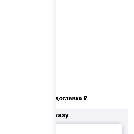
Big pizza
Пицца 300 грамм
Популярные пиццы
Лучшая пицца
Лучшая пицца Москвы
Пицца много сыра
Пицца в пицца печи
Платная доставка
руб
Добавьте к заказу