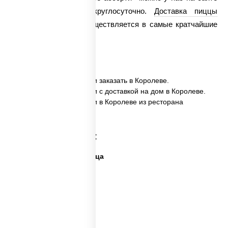
либо по телефону круглосуточно.
Доставка пиццы
«Мясное ассорти» осуществляется в самые кратчайшие
сроки.
✅ Пицца Мясное Ассорти заказать в Королеве.
✅ Пицца Мясное Ассорти с доставкой на дом в Королеве.
✅ Пицца Мясное Ассорти в Королеве из ресторана
ПиццаСушиВок.
Категории товара:
Дешевая и вкусная пицца
Дорогая пицца
Пицца 500 грамм
Каталог пицц
Пицца из печи