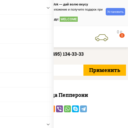
PizzaSushiWok — дай волю вкусу
Скачайте приложение и получите подарок при
Установить
заказе
по промокоду:
WELCOME
0
руб
0
+7 (495) 134-33-33
Пицца Пепперони