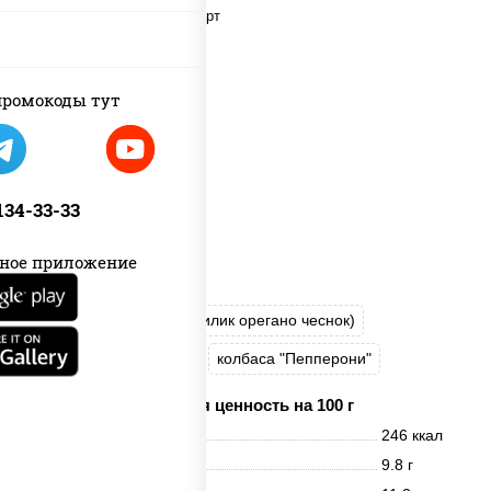
ромокоды тут
 134-33-33
ное приложение
пицца соус (томаты базилик орегано чеснок)
моцарелла для пиццы
колбаса "Пепперони"
Пищевая ценность на 100 г
Энерг. ценность
246 ккал
Белки
9.8 г