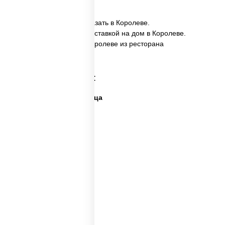
✅ Пицца Пепперони заказать в Королеве.
✅ Пицца Пепперони с доставкой на дом в Королеве.
✅ Пицца Пепперони в Королеве из ресторана
ПиццаСушиВок.
Категории товара:
Дешевая и вкусная пицца
Дорогая пицца
Пицца 500 грамм
Каталог пицц
Пицца из печи
Big pizza
Пицца 300 грамм
Популярные пиццы
Лучшая пицца