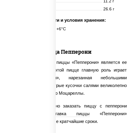
Жиры
11.2 г
Углеводы
26.6 г
Срок годности и условия хранения:
24 часа при t° от +2°C до +6°C
Пицца Пепперони
Отличительной чертой пиццы «Пепперони» является ее
остро-жгучий вкус. В этой пицце главную роль играет
колбаса «Пепперони», нарезанная небольшими
кусочками. Жирные острые кусочки салями великолепно
сочетаются с нежностью Моцареллы.
На нашем сайте можно заказать пиццу с пепперони
круглосуточно.
Доставка пиццы
«Пепперони»
осуществляется в самые кратчайшие сроки.