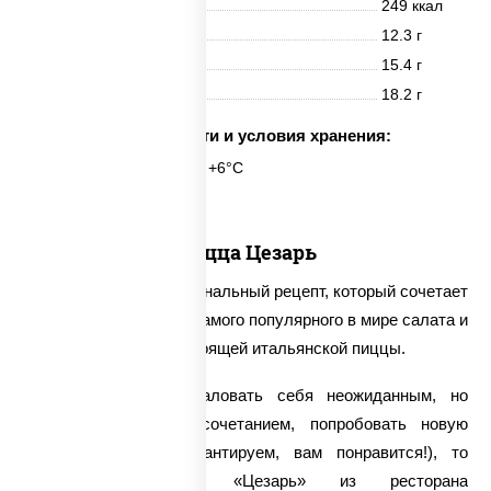
Энерг. ценность
249 ккал
Белки
12.3 г
Жиры
15.4 г
Углеводы
18.2 г
Срок годности и условия хранения:
24 часа при t° от +2°C до +6°C
Пицца Цезарь
Пицца «Цезарь» - оригинальный рецепт, который сочетает
в себе гармоничность самого популярного в мире салата и
безупречный вкус настоящей итальянской пиццы.
Если вы хотите побаловать себя неожиданным, но
приятным вкусовым сочетанием, попробовать новую
начинку (которая, гарантируем, вам понравится!), то
заказывайте пиццу «Цезарь» из ресторана