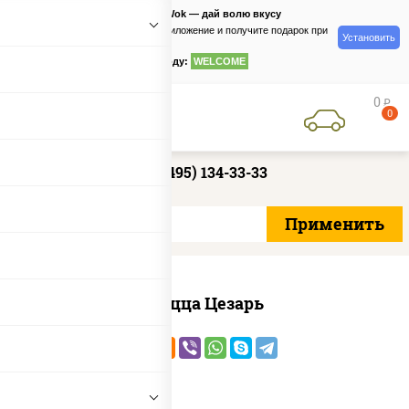
PizzaSushiWok — дай волю вкусу
Скачайте приложение и получите подарок при
Установить
заказе
по промокоду:
WELCOME
0
руб
0
+7 (495) 134-33-33
Пицца Цезарь