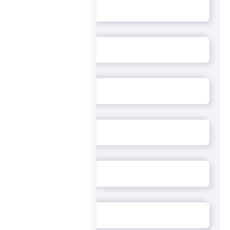
доставкой?
Чтобы сделать заказ, потребуется минимум усилий:
позвоните нам по телефону и продиктуйте свои
пожелания оператору или заполните корзину на сайте или
в мобильном приложении. Остается уточнить детали
заказа, выбрать способ оплаты и ждать курьера, который
в срок от 40 минут доставит деликатес к вам домой!
Мы привезем заказ бесплатно при выполнении
минимальной суммы – она составляет всего 600 рублей.
«ПиццаСушиВок» - классическая итальянская пицца во
вкуснейшей авторской обработке! Доставка –
круглосуточно!