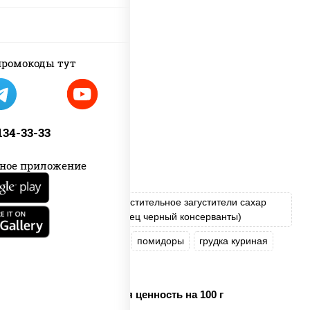
ромокоды тут
 134-33-33
ное приложение
соус "Цезарь" (масло растительное загустители сахар
яйца чеснок специи перец черный консерванты)
моцарелла для пиццы
помидоры
грудка куриная
бекон
Пищевая ценность на 100 г