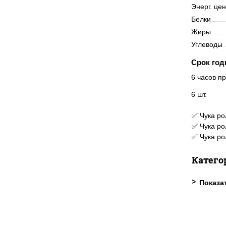
Энерг. це
Белки
Жиры
Углеводы
Срок год
6 часов пр
6 шт.
✅ Чука ро
✅ Чука ро
✅ Чука ро
Катего