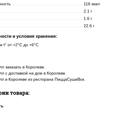
нность
116 ккал
2.1 г
1.6 г
22.6 г
ности и условия хранения:
и t° от +2°C до +6°C
лл заказать в Королеве.
лл с доставкой на дом в Королеве.
лл в Королеве из ресторана ПиццаСушиВок.
рии товара: