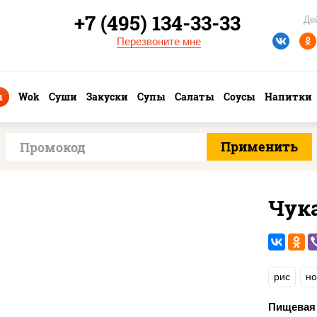
+7 (495) 134-33-33
Де
Перезвоните мне
ы
Wok
Суши
Закуски
Супы
Салаты
Соусы
Напитки
Чук
рис
но
Пищевая 