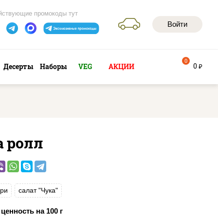
йствующие промокоды тут
Войти
0
0
Десерты
Наборы
VEG
АКЦИИ
руб
а ролл
ри
салат "Чука"
ценность на 100 г