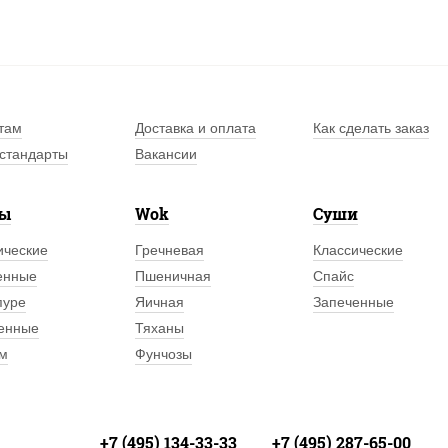
там
Доставка и оплата
Как сделать заказ
стандарты
Вакансии
лы
Wok
Суши
ические
Гречневая
Классические
енные
Пшеничная
Спайс
пуре
Яичная
Запеченные
енные
Тяханы
м
Фунчозы
+7 (495) 134-33-33
+7 (495) 287-65-00