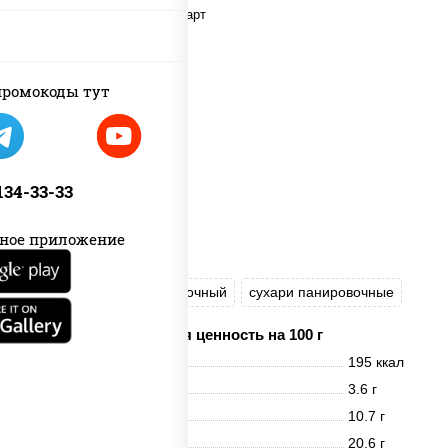
ромокоды тут
 134-33-33
ное приложение
рис
нори
сыр сливочный
сухари панировочные
Пищевая ценность на 100 г
Энерг. ценность
195 ккал
Белки
3.6 г
Жиры
10.7 г
Углеводы
20.6 г