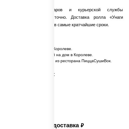
Работа наших поваров и курьерской службы
организована круглосуточно. Доставка ролла «Унаги
Маки» осуществляется в самые кратчайшие сроки.
✅ Унаги маки заказать в Королеве.
✅ Унаги маки с доставкой на дом в Королеве.
✅ Унаги маки в Королеве из ресторана ПиццаСушиВок.
Категории товара:
Платная доставка
руб