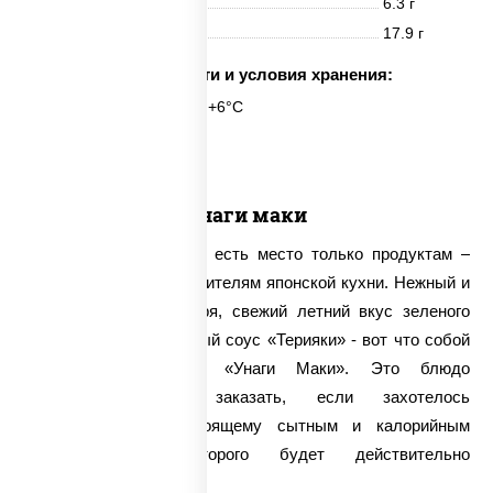
Жиры
6.3 г
Углеводы
17.9 г
Срок годности и условия хранения:
6 часов при t° от +2°C до +6°C
6 шт.
Унаги маки
В ролле «Унаги Маки» есть место только продуктам –
классическим представителям японской кухни. Нежный и
уточненный аромат угря, свежий летний вкус зеленого
огурчика и традиционный соус «Терияки» - вот что собой
представляют роллы «Унаги Маки». Это блюдо
непременно стоит заказать, если захотелось
полакомиться по-настоящему сытным и калорийным
блюдом, вкус которого будет действительно
безупречным.