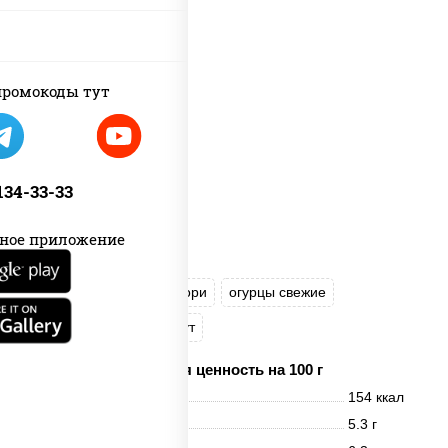
ромокоды тут
 134-33-33
ное приложение
соус "Унаги"
рис
нори
огурцы свежие
угорь копченый
кунжут
Пищевая ценность на 100 г
Энерг. ценность
154 ккал
Белки
5.3 г