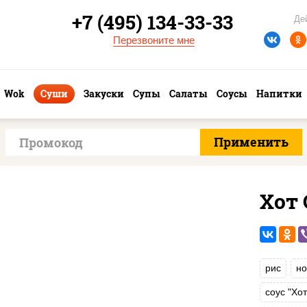
+7 (495) 134-33-33
Де
Перезвоните мне
Wok
Суши
Закуски
Супы
Салаты
Соусы
Напитки
Хот 
рис
но
соус "Хо