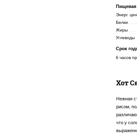
Пищевая 
Энерг. це
Белки
Жиры
Углеводы
Срок год
6 часов пр
Хот С
Нежная с
рисом, по
различающ
что у сол
выраженн