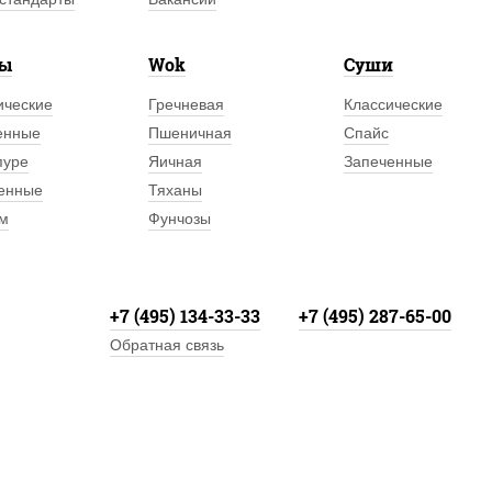
лы
Wok
Суши
ические
Гречневая
Классические
енные
Пшеничная
Спайс
пуре
Яичная
Запеченные
енные
Тяханы
м
Фунчозы
+7 (495) 134-33-33
+7 (495) 287-65-00
Обратная связь