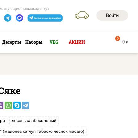
йствующие промокоды тут
Войти
0
0
Десерты
Наборы
VEG
АКЦИИ
руб
Сяке
ри
лосось слабосоленый
т" (майонез кетчуп табаско чеснок масаго)