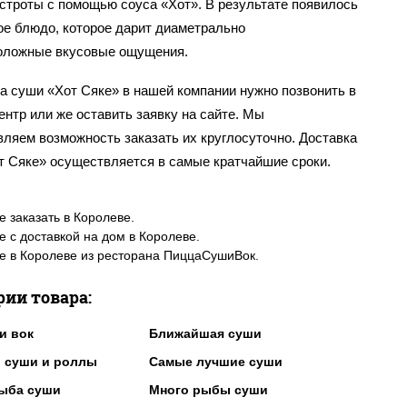
остроты с помощью соуса «Хот». В результате появилось
ое блюдо, которое дарит диаметрально
оложные вкусовые ощущения.
а суши «Хот Сяке» в нашей компании нужно позвонить в
ентр или же оставить заявку на сайте. Мы
вляем возможность заказать их круглосуточно. Доставка
т Сяке» осуществляется в самые кратчайшие сроки.
е заказать в Королеве.
е с доставкой на дом в Королеве.
е в Королеве из ресторана ПиццаСушиВок.
рии товара:
и вок
Ближайшая суши
 суши и роллы
Самые лучшие суши
ыба суши
Много рыбы суши