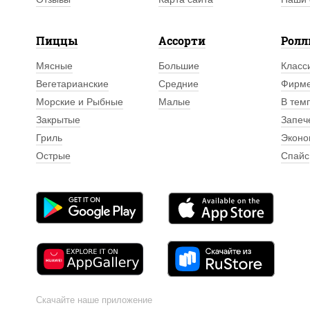
Пиццы
Ассорти
Рол
Мясные
Большие
Класс
Вегетарианские
Средние
Фирм
Морские и Рыбные
Малые
В тем
Закрытые
Запеч
Гриль
Эконо
Острые
Спайс
Скачайте наше приложение