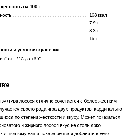
ценность на 100 г
нность
168 ккал
7.9 г
8.3 г
15 г
ности и условия хранения:
и t° от +2°C до +6°C
яке
труктура лосося отлично сочетается с более жестким
лучается своего рода игра двух продуктов, кардинально
ихся по степени жесткости и вкусу. Может показаться,
оноватого и жирного лосося вкус не столь ярко
ый, поэтому наши повара решили добавить в него