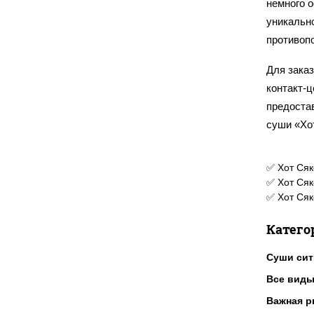
немного 
уникальн
противоп
Для заказ
контакт-ц
предоста
суши «Хо
✅ Хот Сяк
✅ Хот Сяк
✅ Хот Сяк
Катего
Суши сит
Все виды
Важная р