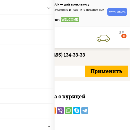
PizzaSushiWok — дай волю вкусу
Скачайте приложение и получите подарок при
Установить
заказе
по промокоду:
WELCOME
0
руб
0
+7 (495) 134-33-33
Соба с курицей