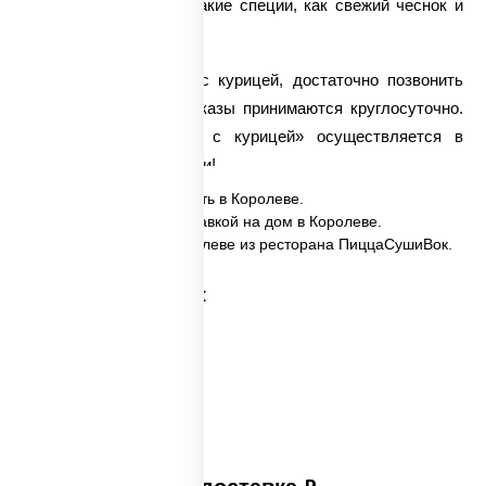
вкус блюду придают такие специи, как свежий чеснок и
соевый соус.
Чтобы заказать соба с курицей, достаточно позвонить
нашим операторам. Заказы принимаются круглосуточно.
Доставка вока
«Соба с курицей» осуществляется в
самые кратчайшие сроки!
✅ Соба с курицей заказать в Королеве.
✅ Соба с курицей с доставкой на дом в Королеве.
✅ Соба с курицей в Королеве из ресторана ПиццаСушиВок.
Категории товара: