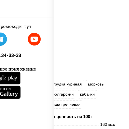
ромокоды тут
 134-33-33
ное приложение
масло растительное
грудка куриная
морковь
лук репчатый
перец болгарский
кабачки
соус "Чесночный"
лапша гречневая
Пищевая ценность на 100 г
Энерг. ценность
160 ккал