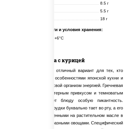
Белки
8.5 г
Жиры
5.5 г
Углеводы
18 г
Срок годности и условия хранения:
6 часов при t° от +2°C до +6°C
Соба с курицей
Соба с курицей – это отличный вариант для тех, кто
хочет познакомиться с особенностями японской кухни и
максимально зарядить свой организм энергией. Гречневая
лапша обладает характерным привкусом и темноватым
оттенком, что придает блюду особую пикантность.
Нежное филе куриной грудки буквально тает во рту, а его
вкус оттеняется обжаренными на растительном масле в
сковороде вок разнообразными овощами. Специфический