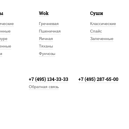
лы
Wok
Суши
ические
Гречневая
Классические
енные
Пшеничная
Спайс
пуре
Яичная
Запеченные
енные
Тяханы
м
Фунчозы
+7 (495) 134-33-33
+7 (495) 287-65-00
Обратная связь