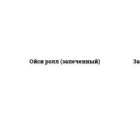
рис
огурцы свежие, креветки,
лосось слабосоленый, соус
сла
"унаги", соус "спайс"
(ма
(майонез соус чили соус
шрирача), икра "масаго"
Ойси ролл (запеченный)
За