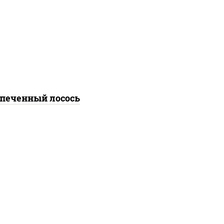
, нори, огурцы свежие,
омлет, лосось
босоленый, соус "хот"
йонез кетчуп табаско
чеснок масаго)
печенный лосось