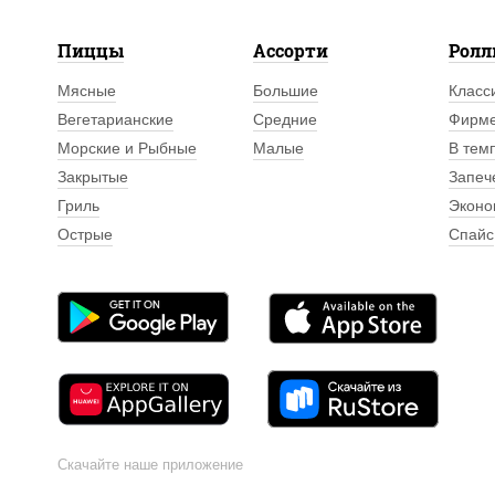
Пиццы
Ассорти
Рол
Мясные
Большие
Класс
Вегетарианские
Средние
Фирм
Морские и Рыбные
Малые
В тем
Закрытые
Запеч
Гриль
Эконо
Острые
Спайс
Скачайте наше приложение