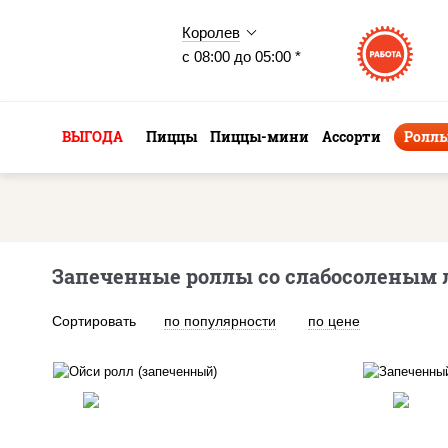
Королев
с 08:00 до 05:00 *
ВЫГОДА
Пиццы
Пиццы-мини
Ассорти
Ролл
Запеченные роллы со слабосоленым л
Сортировать
по популярности
по цене
рис, нори, сыр сливочный,