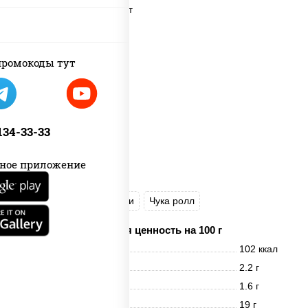
пост
ромокоды тут
 134-33-33
ное приложение
Ясай маки
Каппа маки
Чука ролл
Пищевая ценность на 100 г
Энерг. ценность
102 ккал
Белки
2.2 г
Жиры
1.6 г
Углеводы
19 г