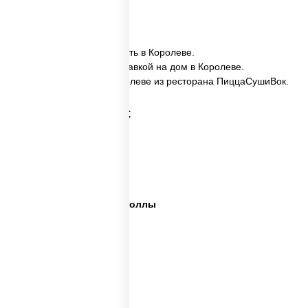
20 шт.
✅ Ассорти Фитнес заказать в Королеве.
✅ Ассорти Фитнес с доставкой на дом в Королеве.
✅ Ассорти Фитнес в Королеве из ресторана ПиццаСушиВок.
Категории товара:
Сет пицца роллы
Суши вок ассорти
Ассорти сеты
Пицца суши вок сеты роллы
Пицца суши вок сеты
Сеты суши вок
Суши в суши сет
Суши сет солнцево