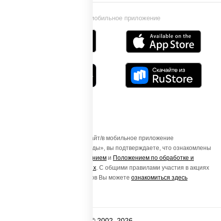
Установи мобильное приложение
Осуществляя вход на этот Сайт/в мобильное приложение
«ПиццаСушиВок - доставка еды», вы подтверждаете, что ознакомлены
с
Пользовательским соглашением
и
Положением по обработке и
защите персональных данных
. С общими правилами участия в акциях
и порядке получения подарков Вы можете
ознакомиться здесь
© 2002–2026