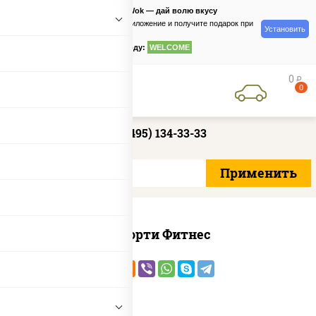
PizzaSushiWok — дай волю вкусу
Скачайте приложение и получите подарок при
Установить
заказе
по промокоду:
WELCOME
0
руб
0
+7 (495) 134-33-33
Ассорти Фитнес