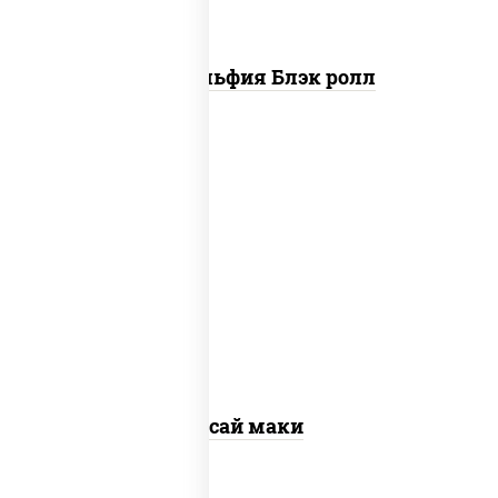
Филадельфия Блэк ролл
пост
рис, нори, огурцы свежие, помидоры,
перец болгарский, салат "айсберг",
кунжут
Ясай маки