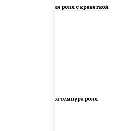
Филадельфия ролл с креветкой
рис, нори, креветки, сыр сливочный,
салат "айсберг", сухари
панировочные
Креветка темпура ролл