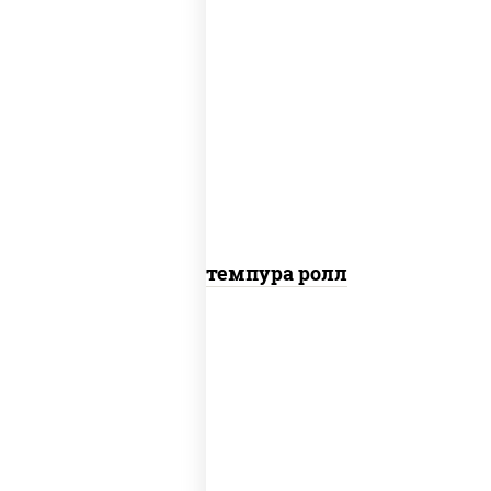
рис, нори, угорь копченый, краб
снежный, соус "спайс" (майонез соус
чили соус шрирача), салат "айсберг",
сухари панировочные
Угорь темпура ролл
соус "цезарь" (масло растительное
загустители сахар яйца чеснок
специи перец черный консерванты),
рис, нори, сыр "пармезан", лосось
слабосоленый, салат "айсберг",