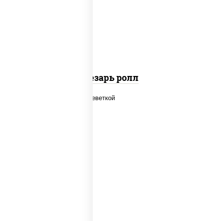
сыр "пармезан", рис, нори, куриная
грудка с паприкой, салат "айсберг",
кунжут
Цезарь ролл
рис, нори, огурцы свежие, салат
"айсберг", сыр сливочный, креветки,
соус "унаги"