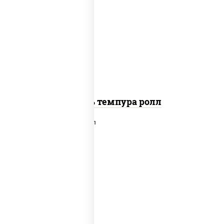
соус "цезарь" (масло растительное
загустители сахар яйца чеснок
специи перец черный консерванты),
сыр "пармезан", рис, нори, салат
"айсберг", помидоры, куриная грудка
с паприкой, сухари панировочные
Цезарь темпура ролл
рис, нори, сыр сливочный, салат
"айсберг", лосось слабосоленый,
соус "унаги"