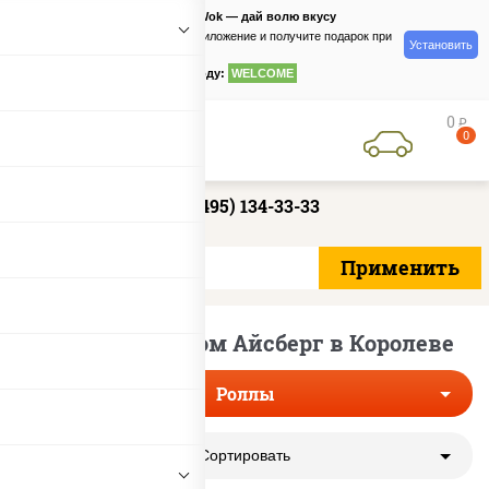
PizzaSushiWok — дай волю вкусу
Скачайте приложение и получите подарок при
Установить
заказе
по промокоду:
WELCOME
0
руб
0
+7 (495) 134-33-33
Роллы с салатом Айсберг в Королеве
Роллы
Сортировать