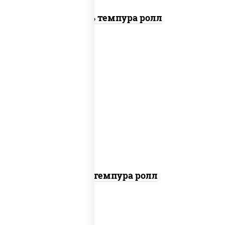
Цезарь темпура ролл
нори, краб снежный, сыр сливочный,
икра "масаго", омлет, угорь копченый,
сухари панировочные, соус "унаги"
Кани темпура ролл