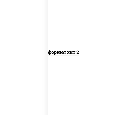
рис, нори, майонез, авокадо, краб
снежный, икра "масаго"
Калифорния хит 2
рис, нори, бекон, соус "техасский
барбекю", сыр сливочный, огурцы
свежие, сухари панировочные