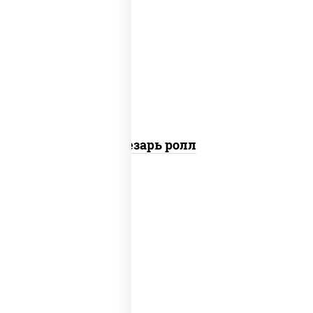
соус "цезарь" (масло растительное
загустители сахар яйца чеснок специи
перец черный консерванты), сыр
"пармезан", рис, нори, куриная грудка с
паприкой, салат "айсберг", кунжут
Цезарь ролл
рис, нори, сыр сливочный, угорь
копченый, соус "унаги", кунжут