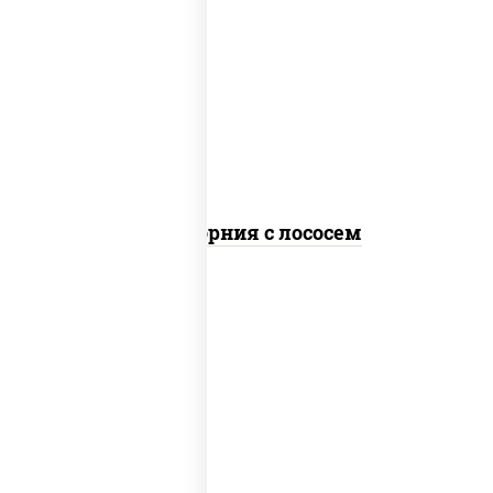
рис, нори, майонез, авокадо, огурцы
свежие, лосось слабосоленый, икра
"масаго"
Калифорния с лососем
рис, нори, сыр сливочный, огурцы
свежие, лосось слабосоленый