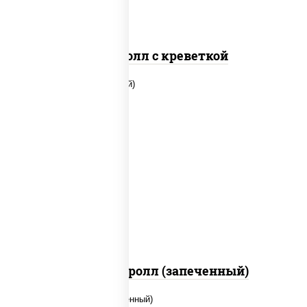
Спайс ролл с креветкой
рис, нори, огурцы свежие, помидоры,
куриная грудка с паприкой, соус "шеф"
(майонез соус соевый зелень чеснок)
Тори Маки ролл (запеченный)