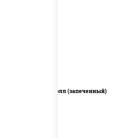
рис, нори, сыр сливочный, огурцы
свежие, куриная грудка с паприкой,
бекон, соус "унаги", кунжут
Бостон ролл (запеченный)
рис, нори, огурцы свежие, краб снежный,