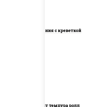
Калифорния с креветкой
рис, нори, угорь копченый, икра
"масаго", сыр сливочный, огурцы свежие,
сухари панировочные
Динамит темпура ролл