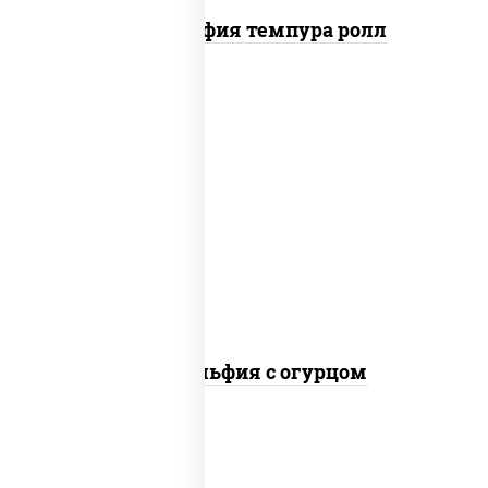
Филадельфия темпура ролл
рис, нори, сыр сливочный, огурцы
свежие, лосось слабосоленый
Филадельфия с огурцом