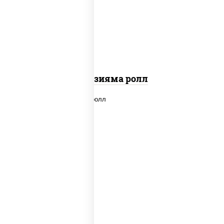
"вулкан" (креветки отварные; краб
снежный; майонез; чеснок; икра масаго)
Фудзияма ролл
new
рис, нори, лосось копченый, сыр
сливочный, огурцы свежие, соус "вулкан"
(креветки отварные; краб снежный;
майонез; чеснок; икра масаго), кунжут