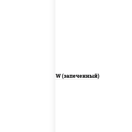
рис, нори, сыр сливочный, краб снежный,
соус "яки" (майонез чеснок масаго
лосось слабосолёный), соус "унаги"
Город PSW (запеченный)
рис, нори, майонез, краб снежный,
огурцы свежие, икра "масаго"