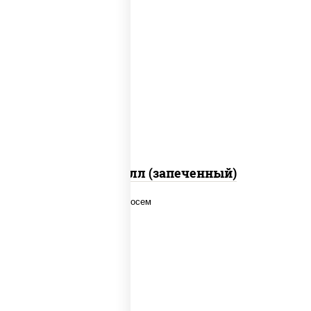
рис, нори, сыр сливочный, салат
"айсберг", куриная грудка с паприкой,
лук фри, сыр "пармезан", соус "цезарь"
(масло растительное загустители
сахар яйца чеснок специи перец черный
консерванты)
Хотто ролл (запеченный)
рис, нори, соус "спайс" (майонез соус
чили соус шрирача), лосось копченый