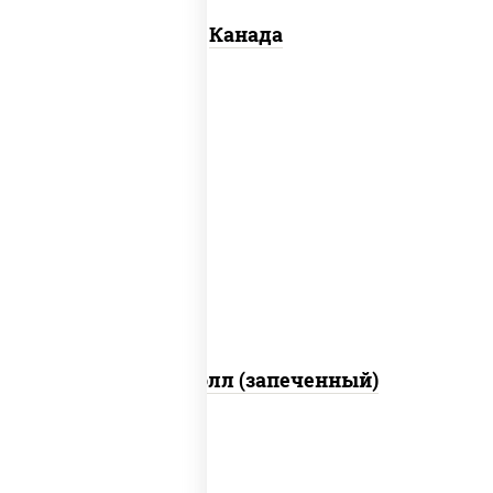
Канада
рис, нори, сыр сливочный, бекон, куриная
грудка с паприкой, сыр "пармезан", соус
"цезарь" (масло растительное
загустители сахар яйца чеснок специи
перец черный консерванты)
Митто ролл (запеченный)