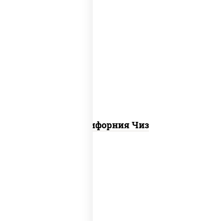
рис, нори, сыр сливочный, икра "масаго"
Калифорния Чиз
рис, нори, креветки, сыр сливочный,
салат "айсберг", сухари панировочные