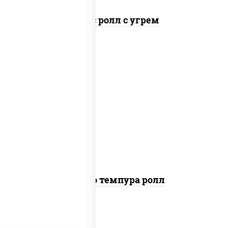
Спайс ролл с угрем
рис, нори, тунец, сыр сливочный, огурцы
свежие, соус "спайс" (майонез соус чили
соус шрирача), сухари панировочные
Бонито темпура ролл