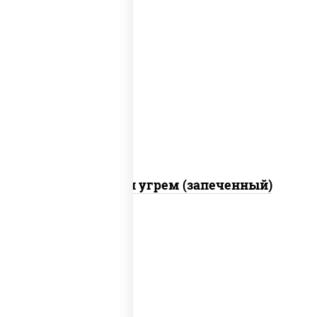
рис, нори, огурцы свежие, креветки,
угорь копченый, икра "масаго", соус
"хот" (майонез кетчуп табаско чеснок
масаго)
С креветкой и угрем (запеченный)
рис, нори, майонез, огурцы свежие,
авокадо, креветки, икра "масаго"