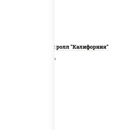
икра "масаго", соус "хот" (майонез
кетчуп табаско чеснок масаго)
Запеченный ролл "Калифорния"
рис, нори, сыр сливочный, лосось
слабосоленый, икра "масаго", сухари
панировочные