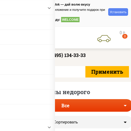
PizzaSushiWok — дай волю вкусу
Скачайте приложение и получите подарок при
Установить
заказе
по промокоду:
WELCOME
0
руб
0
+7 (495) 134-33-33
Роллы недорого
Все
Сортировать