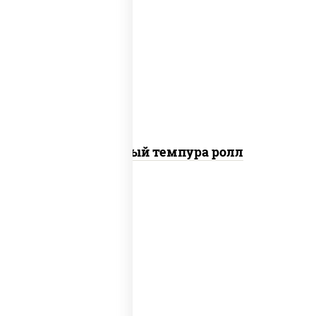
рис, нори, лосось слабосоленый, огурцы
свежие, сыр сливочный, сухари
панировочные
Сливочный темпура ролл
рис, нори, креветки, соус "спайс"
(майонез соус чили соус шрирача)