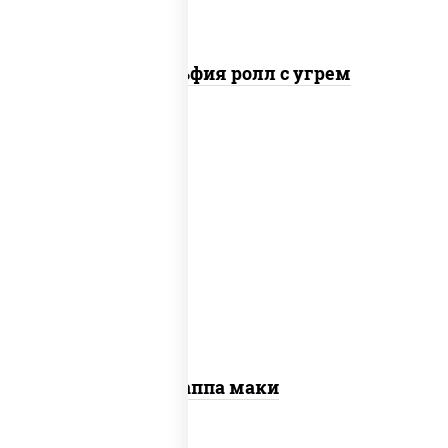
Филадельфия ролл с угрем
пост
рис, нори, огурцы свежие, кунжут
Каппа маки