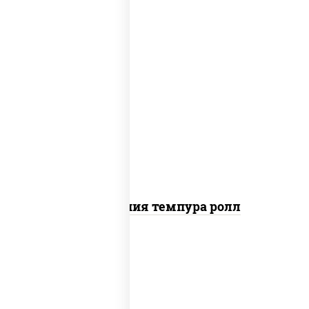
рис, нори, икра "масаго", майонез, краб
снежный, огурцы свежие, авокадо,
сухари панировочные
Калифорния темпура ролл
рис, нори, сыр сливочный, огурцы