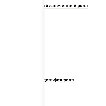
Кунсей фурай запеченный ролл
new
рис, нори, сыр сливочный, авокадо,
лосось слабосоленый
Филадельфия ролл