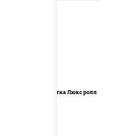
креветки, рис, нори, майонез, икра
"масаго", кляр, сухари панировочные,
кунжут
Креветка Люкс ролл