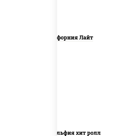
Калифорния Лайт
рис, нори, сыр сливочный, огурцы
свежие, омлет, лосось слабосоленый
Филадельфия хит ролл