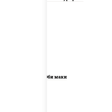
рис, нори, креветки
Эби маки
рис, нори, сыр сливочный, огурцы