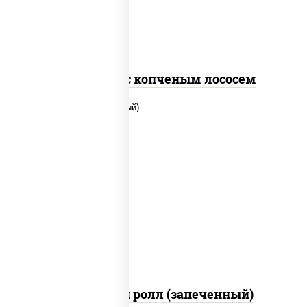
Спайс ролл с копченым лососем
рис, нори, сыр сливочный, помидоры,
куриная грудка с паприкой, соус "спайс"
(майонез соус чили соус шрирача)
Чили чикен ролл (запеченный)