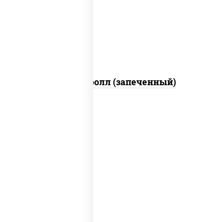
свежие, икра "масаго", соус "яки"
(майонез чеснок масаго лосось
слабосолёный), соус "унаги"
Сальмон ролл (запеченный)
соус "унаги", рис, нори, сыр сливочный,
огурцы свежие, лосось слабосоленый,
угорь копченый, кунжут