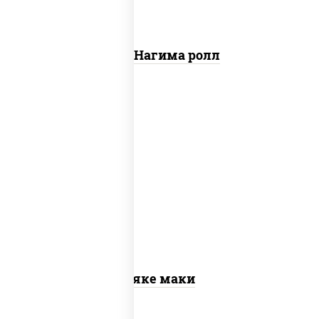
Сяке Нагима ролл
рис, нори, лосось слабосоленый
Сяке маки