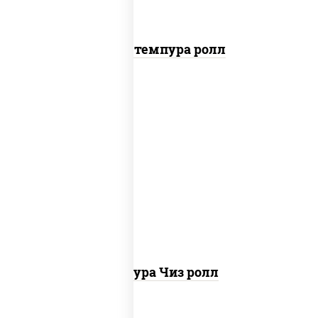
Бекон темпура ролл
рис, нори, сыр сливочный, сухари
панировочные
Темпура Чиз ролл