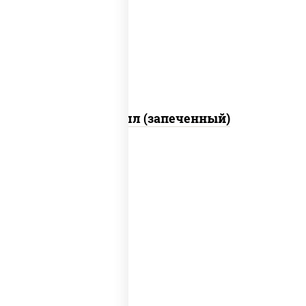
свежие, креветки, лосось слабосоленый,
соус "унаги", соус "спайс" (майонез соус
чили соус шрирача), икра "масаго"
Ойси ролл (запеченный)
рис, нори, соус "спайс" (майонез соус
чили соус шрирача), угорь копченый