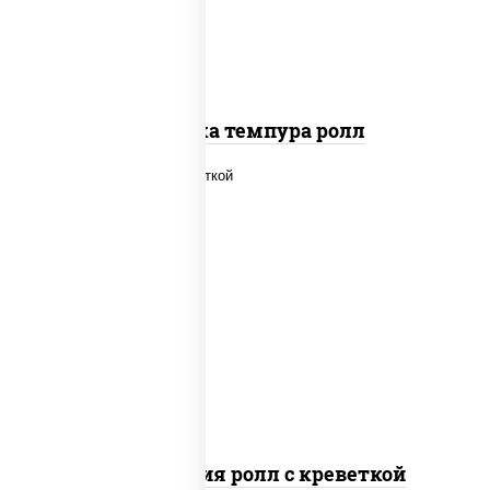
Креветка темпура ролл
рис, нори, огурцы свежие, салат
"айсберг", сыр сливочный, креветки,
соус "унаги"
Филадельфия ролл с креветкой