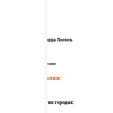
(базилик, петрушка, рукола, сыр
"пекорино-романо", кешью,
подсолнечное масло), лимон
Пицца Лосось
Пицца с морепродуктами
Быстрые ссылки:
Доставка в других городах: