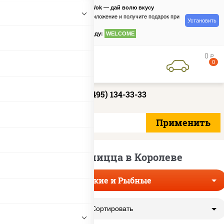
PizzaSushiWok — дай волю вкусу
Скачайте приложение и получите подарок при
Установить
заказе
по промокоду:
WELCOME
0
руб
0
+7 (495) 134-33-33
Морская пицца в Королеве
Морские и Рыбные
Сортировать