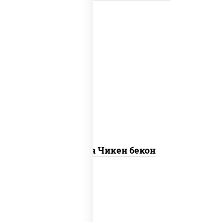
грудка куриная, бекон, колбаса
"пепперони", моцарелла для пиццы,
пицца соус (томаты базилик орегано
чеснок), помидоры, соус "горчичный"
(майонез горчица)
Пицца Чикен бекон
пицца соус (томаты базилик орегано