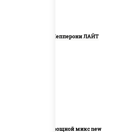
Пицца Пепперони ЛАЙТ
соус "шеф" (майонез соус соевый зелень
чеснок), моцарелла для пиццы,
шампиньоны св, помидоры, перец
болгарский, лук красный, соус "песто"
(базилик, петрушка, рукола, сыр
"пекорино-романо", кешью,
подсолнечное масло)
Пицца Овощной микс new