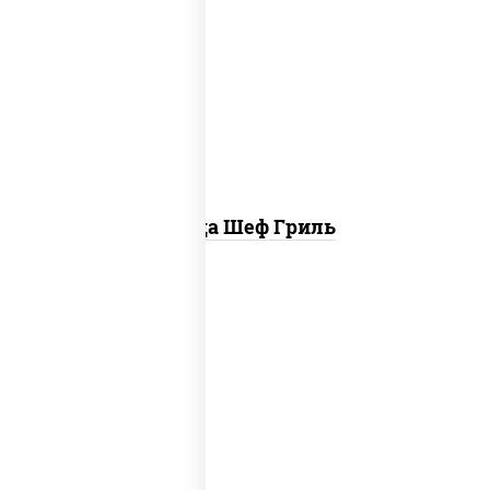
пицца соус (томаты базилик орегано
чеснок), моцарелла для пиццы, колбаса
"пепперони", бекон, свинина, соус
"гриль", лук фри
Пицца Шеф Гриль
соус "шеф" (майонез соус соевый зелень
чеснок), моцарелла для пиццы,
шампиньоны св, лук красный, ветчина