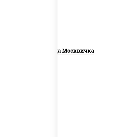
для пиццы, шампиньоны св, помидоры,
перец болгарский, говядина, грудка
куриная, бекон
Пицца Москвичка
пицца соус (томаты базилик орегано
чеснок), моцарелла для пиццы, чеснок,
лук красный, шампиньоны св, свинина,
бекон