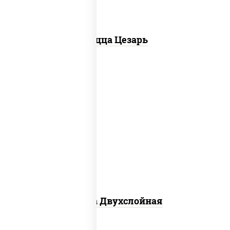
Пицца Цезарь
соус "томатно - горчичный", лук
красный, огурцы маринованные,
ветчина, бекон, моцарелла для пиццы,
помидоры, грудка куриная
Пицца Двухслойная