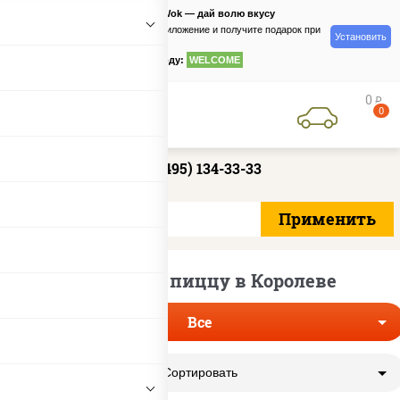
PizzaSushiWok — дай волю вкусу
Скачайте приложение и получите подарок при
Установить
заказе
по промокоду:
WELCOME
0
руб
0
+7 (495) 134-33-33
Купоны на пиццу в Королеве
Все
Сортировать