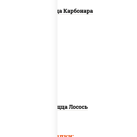
Пицца Карбонара
лосось слабосоленый, моцарелла для
пиццы, пицца соус (томаты базилик
орегано чеснок), маслины, соус "песто"
(базилик, петрушка, рукола, сыр
"пекорино-романо", кешью,
подсолнечное масло), лимон
Пицца Лосось
Быстрые ссылки: