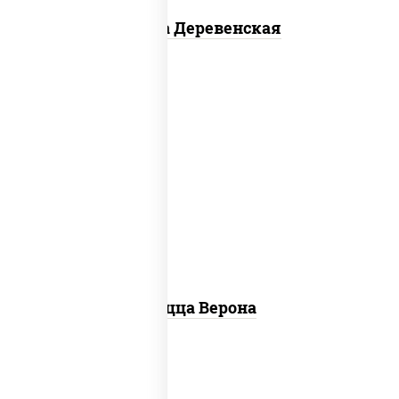
Пицца Деревенская
соус "шеф" (майонез соус соевый зелень
чеснок), моцарелла для пиццы, колбаса
"пепперони", шампиньоны св, помидоры
Пицца Верона