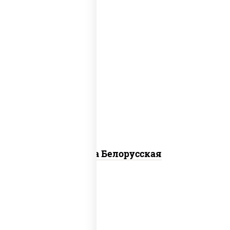
соус "горчичный" (майонез горчица),
моцарелла для пиццы, лук красный,
колбаса "салями", бекон, огурцы
маринованные, дольки картофеля, соус
"техасский барбекю"
Пицца Белорусская
соус "томатно - горчичный", моцарелла