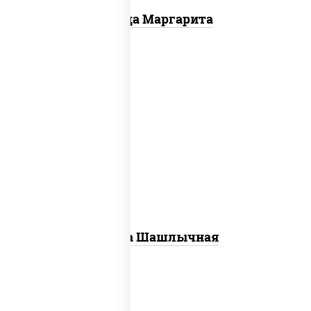
Пицца Маргарита
пицца соус (томаты базилик орегано
чеснок), моцарелла для пиццы, лук
красный, огурцы маринованные, грудка
куриная
Пицца Шашлычная