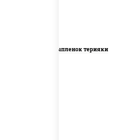
томаты "черри", грудка куриная, соус
"терияки" (соевый соус сахар крахмал
уксус), кунжут
Пицца Цыпленок терияки
пицца соус (томаты базилик орегано
чеснок), моцарелла для пиццы, колбаса
"пепперони"