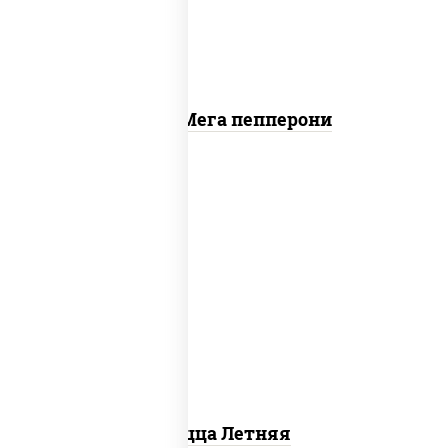
Пицца Мега пепперони
соус "шеф" (майонез соус соевый зелень
чеснок), помидоры, грудка куриная,
огурцы свежие, моцарелла для пиццы
Пицца Летняя