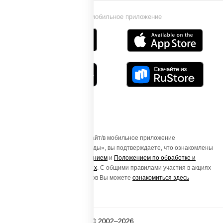
Установи мобильное приложение
Осуществляя вход на этот Сайт/в мобильное приложение
«ПиццаСушиВок - доставка еды», вы подтверждаете, что ознакомлены
с
Пользовательским соглашением
и
Положением по обработке и
защите персональных данных
. С общими правилами участия в акциях
и порядке получения подарков Вы можете
ознакомиться здесь
© 2002–2026