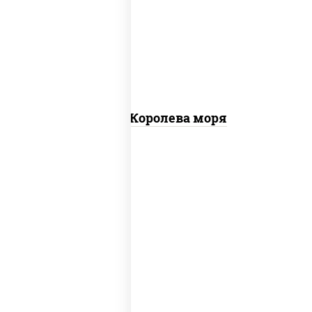
чеснок), моцарелла для пиццы, чеснок,
осьминоги, креветки тигровые,
креветки коктейльные, кальмары,
лимон
Пицца Королева моря
грибы шампиньоны в сливочном соусе,
грибы шампиньоны, чеснок, моцарелла
для пиццы, бекон, сыр "пармезан"