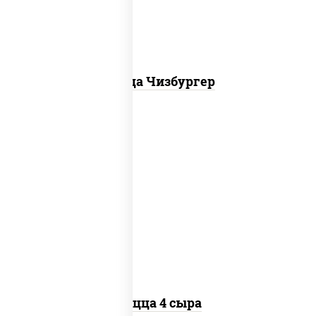
Пицца Чизбургер
пицца соус (томаты базилик орегано
чеснок), моцарелла для пиццы, сыры
моцарелла дор-блю чеддер эмменталь
Пицца 4 сыра