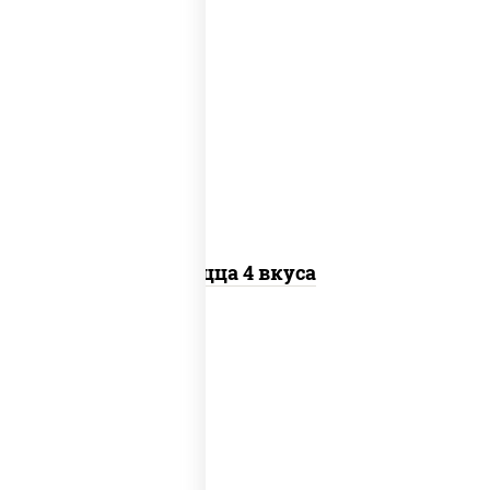
пицца соус (томаты базилик орегано
чеснок), моцарелла для пиццы, колбаса
"пепперони", бекон, перец "халапеньо",
грудка куриная, помидоры, шампиньоны
св, ветчина
Пицца 4 вкуса
соус "гриль", моцарелла для пиццы,
огурцы маринованные, свинина, грудка
куриная, бекон