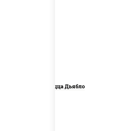
соус "техасский барбекю", моцарелла
для пиццы, лук красный, колбаса
"салями", ветчина, перец "халапеньо",
помидоры, огурцы маринованные
Пицца Дьябло
соус "горчичный" (майонез горчица),