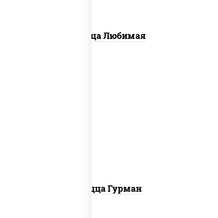
Пицца Любимая
пицца соус (томаты базилик орегано
чеснок), моцарелла для пиццы, лук
красный, колбаса "пепперони", перец
болгарский, соус "техасский барбекю"
Пицца Гурман