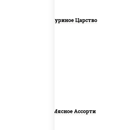
Пицца Куриное Царство
пицца соус (томаты базилик орегано
чеснок), моцарелла для пиццы,
помидоры, говядина, свинина, грудка
куриная, бекон
Пицца Мясное Ассорти