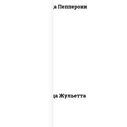
Пицца Пепперони
грибы шампиньоны, моцарелла для
пиццы
Пицца Жульетта