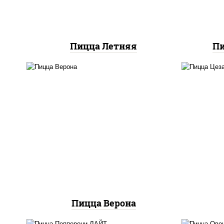
Пицца Летняя
Пи
соус "шеф" (майонез соус
за
соевый зелень чеснок),
ч
моцарелла для пиццы,
ч
колбаса "пепперони",
м
шампиньоны св, помидоры
пом
Пицца Верона