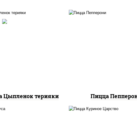
с "спайс" (майонез соус
чили соус шрирача),
пицца соус (тома
оцарелла для пиццы,
базилик орегано чесн
маты "черри", грудка
моцарелла для пицц
риная, соус "терияки"
колбаса "пепперон
вый соус сахар крахмал
уксус), кунжут
а Цыпленок терияки
Пицца Пепперо
ицца соус (томаты
илик орегано чеснок),