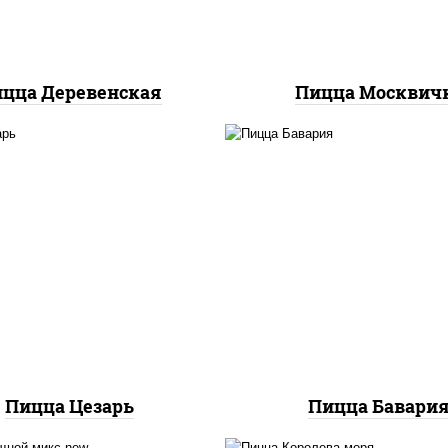
цца Деревенская
Пицца Москвич
соус "цезарь" (масло
растительное
соус "горчичный" (май
густители сахар яйца
горчица), моцарелла
еснок специи перец
пиццы, колбаса
ерный консерванты),
"пепперони", ветчи
оцарелла для пиццы,
помидоры
идоры, грудка куриная,
бекон
Пицца Цезарь
Пицца Бавари