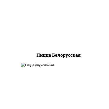
ты
соус "горчичный" (майонез
ок),
горчица), моцарелла для
 лук
пиццы, лук красный,
колбаса "салями", бекон,
ц
огурцы маринованные,
дольки картофеля, соус
ю"
"техасский барбекю"
Пицца Белорусская
соус "томатно -
а для
горчичный", лук красный,
св,
огурцы маринованные,
ветчина, бекон, моцарелла
а,
для пиццы, помидоры,
он
грудка куриная