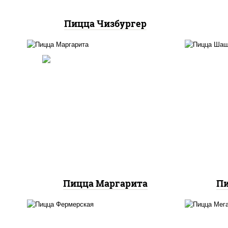
Пицца Чизбургер
п
баз
пицца соус (томаты
моц
базилик орегано чеснок),
моцарелла для пиццы
м
Пицца Маргарита
П