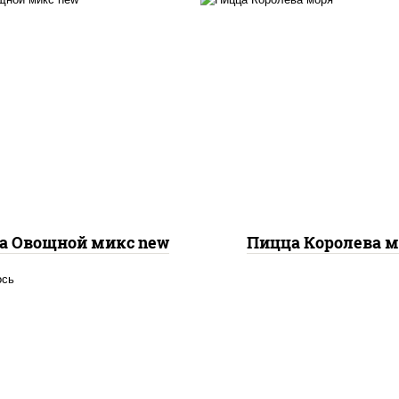
с "шеф" (майонез соус
евый зелень чеснок),
пицца соус (тома
оцарелла для пиццы,
базилик орегано чесн
пиньоны св, помидоры,
моцарелла для пицц
ерец болгарский, лук
чеснок, осьминоги
расный, соус "песто"
креветки тигровы
илик, петрушка, рукола,
креветки коктейльн
р "пекорино-романо",
кальмары, лимон
ешью, подсолнечное
масло)
а Овощной микс new
Пицца Королева 
осось слабосоленый,
оцарелла для пиццы,
ицца соус (томаты
илик орегано чеснок),
аслины, соус "песто"