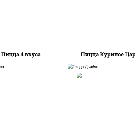
соус "шеф" (майонез 
оцарелла для пиццы,
соевый зелень чесно
аса "пепперони", бекон,
моцарелла для пицц
ец "халапеньо", грудка
грудка куриная
куриная, помидоры,
мпиньоны св, ветчина
Пицца 4 вкуса
Пицца Куриное Ца
соус "техасский барбе
ицца соус (томаты
моцарелла для пиццы,
илик орегано чеснок),
красный, колбаса "сал
релла для пиццы, сыры
ветчина, перец
арелла дор-блю чеддер
"халапеньо", помидо
эмменталь
огурцы маринованн