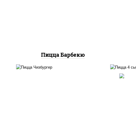
моцарелла для пиццы,
м
колбаса "пепперони",
колб
ветчина, бекон, грудка
пер
куриная
ша
Пицца Барбекю
п
соус "гриль", моцарелла для
баз
пиццы, огурцы
моца
маринованные, свинина,
моц
грудка куриная, бекон