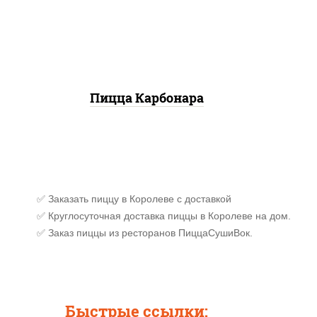
моцарелла для пиццы,
(баз
бекон, сыр "пармезан"
сы
к
Пицца Карбонара
✅ Заказать пиццу в Королеве с доставкой
✅ Круглосуточная доставка пиццы в Королеве на дом.
✅ Заказ пиццы из ресторанов ПиццаСушиВок.
Быстрые ссылки: