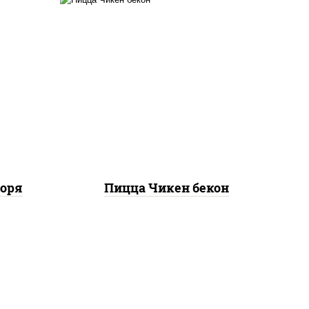
ты
грудка куриная, бекон,
ок),
колбаса "пепперони",
ы,
моцарелла для пиццы,
,
пицца соус (томаты
е,
базилик орегано чеснок),
ые,
помидоры, соус "горчичный"
(майонез горчица)
моря
Пицца Чикен бекон