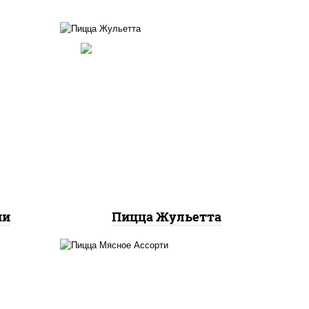
ты
ок),
грибы шампиньоны,
ы,
моцарелла для пиццы
и"
ни
Пицца Жульетта
пицца соус (томаты