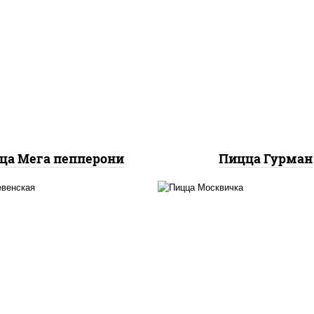
пицца соус (тома
базилик орегано чесн
ицца соус (томаты
моцарелла для пиццы,
илик орегано чеснок),
красный, колбаса
оцарелла для пиццы,
"пепперони", пере
олбаса "пепперони"
болгарский, соус
"техасский барбек
ца Мега пепперони
Пицца Гурман
ицца соус (томаты
соус "томатно -
илик орегано чеснок),
горчичный", моцарелл
оцарелла для пиццы,
пиццы, шампиньоны 
еснок, лук красный,
помидоры, перец
пиньоны св, свинина,
болгарский, говядин
бекон
грудка куриная, бек