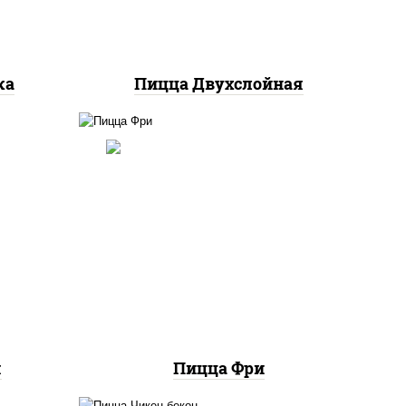
ка
Пицца Двухслойная
онез
соус "шеф" (майонез соус
 для
соевый зелень чеснок),
шампиньоны св, моцарелла
на,
для пиццы, картофель фри
я
Пицца Фри