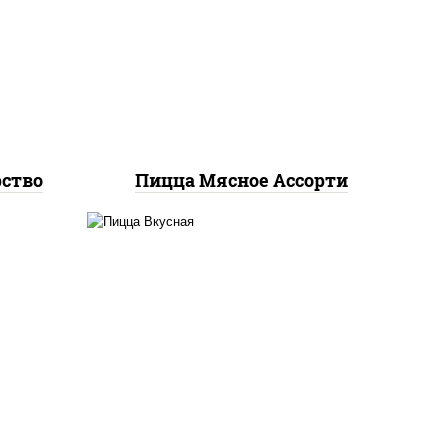
соус
базилик орегано чеснок),
к),
моцарелла для пиццы,
ы,
помидоры, говядина,
свинина, грудка куриная,
бекон
рство
Пицца Мясное Ассорти
кю",
соус "горчичный" (майонез
 лук
горчица), колбаса
ями",
"пепперони", ветчина,
бекон, помидоры,
ры,
моцарелла для пиццы, яйцо
ые
куриное