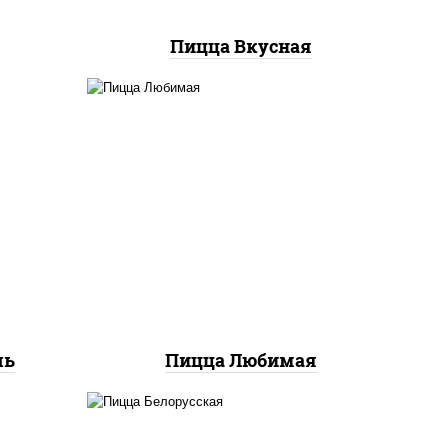
Пицца Вкусная
ты
соус "шеф" (майонез соус
ок),
соевый зелень чеснок),
ы,
моцарелла для пиццы,
екон,
шампиньоны св, лук
 лук
красный, ветчина
ль
Пицца Любимая