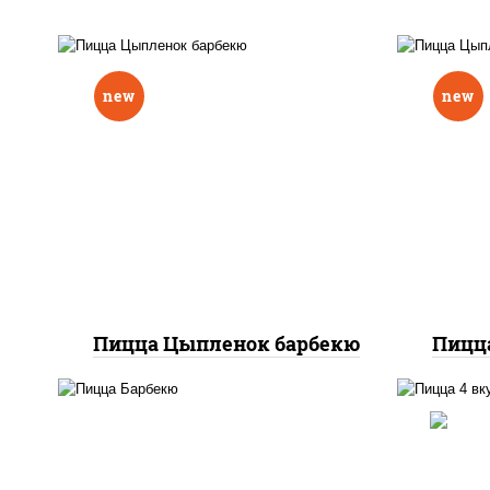
new
new
соу
соус "шеф" (майонез соус
соевый зелень чеснок),
м
моцарелла для пиццы,
то
перец болгарский, грудка
ку
куриная, соус "техасский
(сое
барбекю", лук фри
Пицца Цыпленок барбекю
Пицц
п
соус "техасский барбекю",
баз