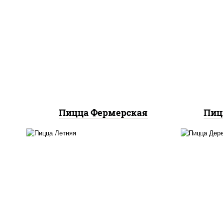
соус "техасский барбекю",
п
моцарелла для пиццы, лук
баз
красный, колбаса "салями",
м
ветчина, огурцы
к
маринованные
Пицца Фермерская
Пиц
п
соус "шеф" (майонез соус
баз
соевый зелень чеснок),
м
помидоры, грудка куриная,
ч
огурцы свежие, моцарелла
шам
для пиццы