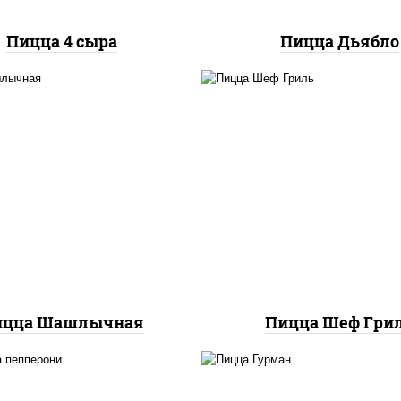
Пицца 4 сыра
Пицца Дьябло
ицца соус (томаты
пицца соус (тома
илик орегано чеснок),
базилик орегано чесн
арелла для пиццы, лук
моцарелла для пицц
красный, огурцы
колбаса "пепперони", б
аринованные, грудка
свинина, соус "гриль",
куриная
фри
ицца Шашлычная
Пицца Шеф Гри