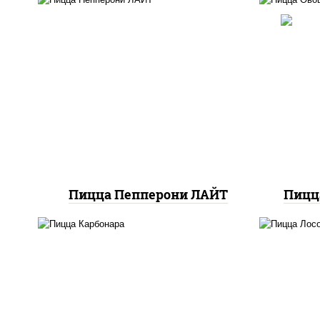
соу
со
м
пицца соус (томаты
шам
базилик орегано чеснок),
п
моцарелла для пиццы,
к
колбаса "пепперони",
(баз
шампиньоны св
сы
к
Пицца Пепперони ЛАЙТ
Пицц
л
м
грибы шампиньоны в
п
сливочном соусе, грибы
баз
шампиньоны, чеснок,
м