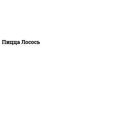
илик, петрушка, рукола,
р "пекорино-романо",
ешью, подсолнечное
масло), лимон
Пицца Лосось